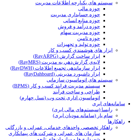
سیستم های یکپارچه اطلاعات مدیریت
حوزه مالی
حوزه حسابداری مدیریت
حوزه منابع انسانی
حوزه درآمد و فروش
حوزه مدیریت سهام
حوزه تامین
حوزه تولید و تجهیزات
ابزار های هوشمندی کسب و کار
ابزار ساخت گزارش (RayARPG)
لایه‌ی گزارش‌دهي به مديريت (RayMRS)
ابزار سازماندهی تجمیع اطلاعات (RayDWH)
ابزار داشبورد مدیریتی (RayDahboard)
سیستم های اتوماسیون سازمانی
سیستم مدیریت فرایند کسب و کار (BPMS)
طراحی و ساخت فرآیند
اتوماسیون اداری تحت وب (نسل چهارم)
سامانه‌های ابری
رایسا (سیستم‌های مالی ابری)
سام یار (سامانه مودیان ابری)
راهکارها
راهکار تخصصی واحدهای خدماتی، عمرانی و بازرگانی
سازمان های عمرانی و شرکت های پیمانکاری
شهرداری‌ها و سازمان‌های تابعه