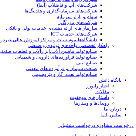
شرکت‌های آب و فاضلاب (آبفا)
شرکت‌های سرمایه‌گذاری و هلدینگ‌ها
سهام و بازار سرمایه
شرکت‌های بازرگانی
سازمان‌های ارائه دهنده‌ی خدمات پولی و بانکی
شرکت‌های خدمات ICT
دانشگاه‌ها،موسسات و مراکز آموزش عالی غیردول
راهکار تخصصی واحدهای تولیدی و صنعتی
صنایع توليد ماشين آلات،ابزارآلات و قطعات صنعتی
صنایع تولید فراورده‌های دارویی و شیمیایی
صنایع لبنی
صنعت سیمان و فرآورده های معدنی
صنایع تولید نفت، گاز و پتروشيمی
پایگاه دانش
اخبار رایورز
مقالات
داستان‌های موفقیت
رویدادها و وبینارها
درباره ما
تماس با ما
درخواست مشاوره
درخواست پشتیبانی
درخواست پشتیبانی تهران