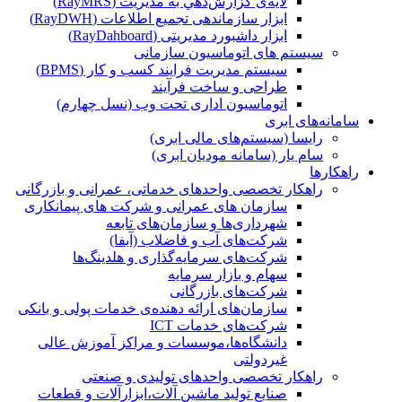
لایه‌ی گزارش‌دهي به مديريت (RayMRS)
ابزار سازماندهی تجمیع اطلاعات (RayDWH)
ابزار داشبورد مدیریتی (RayDahboard)
سیستم های اتوماسیون سازمانی
سیستم مدیریت فرایند کسب و کار (BPMS)
طراحی و ساخت فرآیند
اتوماسیون اداری تحت وب (نسل چهارم)
سامانه‌های ابری
رایسا (سیستم‌های مالی ابری)
سام یار (سامانه مودیان ابری)
راهکارها
راهکار تخصصی واحدهای خدماتی، عمرانی و بازرگانی
سازمان های عمرانی و شرکت های پیمانکاری
شهرداری‌ها و سازمان‌های تابعه
شرکت‌های آب و فاضلاب (آبفا)
شرکت‌های سرمایه‌گذاری و هلدینگ‌ها
سهام و بازار سرمایه
شرکت‌های بازرگانی
سازمان‌های ارائه دهنده‌ی خدمات پولی و بانکی
شرکت‌های خدمات ICT
دانشگاه‌ها،موسسات و مراکز آموزش عالی
غیردولتی
راهکار تخصصی واحدهای تولیدی و صنعتی
صنایع توليد ماشين آلات،ابزارآلات و قطعات