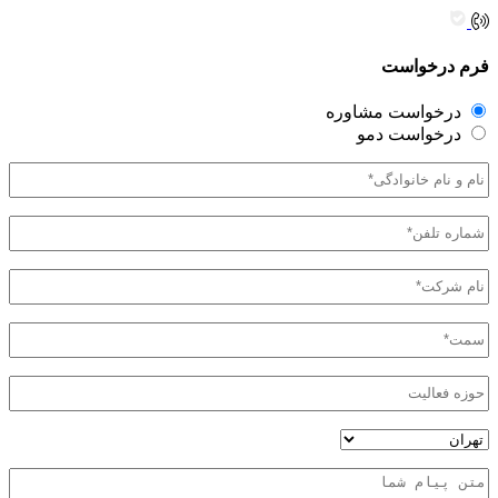
فرم درخواست
نوع
درخواست مشاوره
درخواست
درخواست دمو
نام
و
نام
تلفن
خانوادگی
(Required)
همراه*
(Required)
نام
شرکت*
(Required)
سمت*
(Required)
حوزه
فعالیت
آدرس
استان
پیام