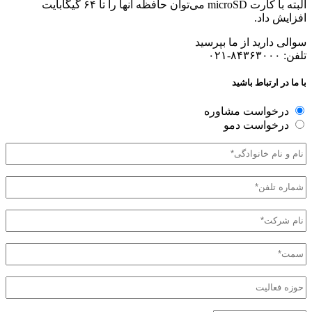
البته با کارت microSD می‌توان حافظه آنها را تا ۶۴ گیگابایت
افزایش داد.
سوالی دارید از ما بپرسید
تلفن: ۸۴۳۶۳۰۰۰-۰۲۱
با ما در ارتباط باشید
نوع
درخواست مشاوره
درخواست
درخواست دمو
نام
و
نام
تلفن
خانوادگی
(Required)
همراه*
(Required)
نام
شرکت*
(Required)
سمت*
(Required)
حوزه
فعالیت