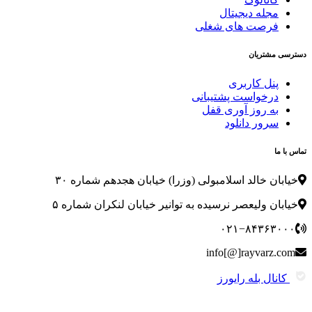
مجله دیجیتال
فرصت های شغلی
دسترسی مشتریان
پنل کاربری
درخواست پشتیبانی
به روز آوری قفل
سرور دانلود
تماس با ما
خیابان خالد اسلامبولی (وزرا) خیابان هجدهم شماره ۳۰
خیابان ولیعصر نرسیده به توانیر خیابان لنکران شماره ۵
۰۲۱−۸۴۳۶۳۰۰۰
info[@]rayvarz.com
کانال بله رایورز