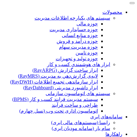
محصولات
سیستم های یکپارچه اطلاعات مدیریت
حوزه مالی
حوزه حسابداری مدیریت
حوزه منابع انسانی
حوزه درآمد و فروش
حوزه مدیریت سهام
حوزه تامین
حوزه تولید و تجهیزات
ابزار های هوشمندی کسب و کار
ابزار ساخت گزارش (RayARPG)
لایه‌ی گزارش‌دهي به مديريت (RayMRS)
ابزار سازماندهی تجمیع اطلاعات (RayDWH)
ابزار داشبورد مدیریتی (RayDahboard)
سیستم های اتوماسیون سازمانی
سیستم مدیریت فرایند کسب و کار (BPMS)
طراحی و ساخت فرآیند
اتوماسیون اداری تحت وب (نسل چهارم)
سامانه‌های ابری
رایسا (سیستم‌های مالی ابری)
سام یار (سامانه مودیان ابری)
راهکارها