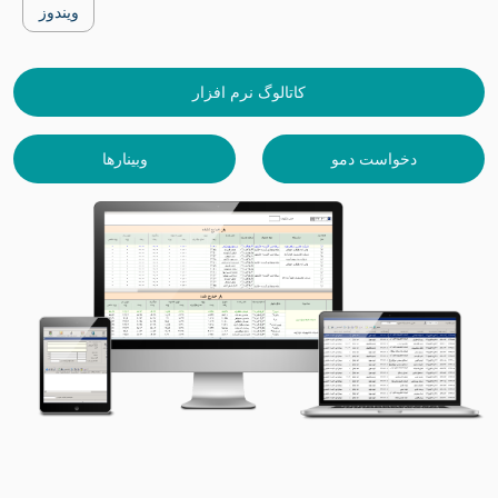
ویندوز
کاتالوگ نرم افزار
دخواست دمو
وبینارها