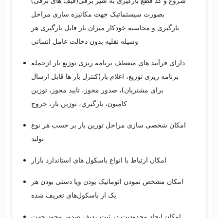
شروع و کد قطع بارگیری به شیر برقی(قیف های برقی)
بصورت سیستماتیک جهت مکانیزه سازی مراحل
بارگیری و محاسبه خودکار میزان بار قابل بارگیری هر
وسیله نقلیه بدون دخالت عامل انسانی
دارای فرآیند های منعطف برنامه ریزی توزیع بار ازجمله
برنامه ریزی توزیع، اعلام بار(کنترل بار ها قابل ارسال
برای مشتریان)، صدور مجوز، تاييد مجوز، توزين
کاميون، بارگيري، توزين بار، خروج
امکان شخصی سازی مراحل توزین بار بر حسب هر نوع
تولید
امکان ارتباط با انواع باسکول های استاندارد بازار
امکان مشخص نمودن اتوماتیک بودن ویا دستی بودن هر
یک از باسکول‌های تعریف شده
امکان ایجاد محدودیت در ثبت ردیف صدور مجوز جهت