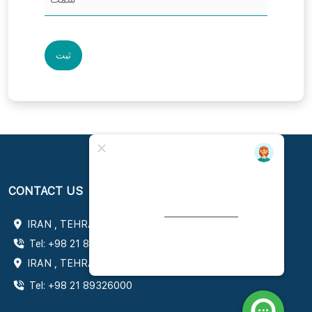
CONTACT US
IRAN , TEHRAN , No 30, 18th St, Vozara St,
Tel: +98 21 84363000
IRAN , TEHRAN , No 5, Ehtesham St, Valiasr st
Tel: +98 21 89326000