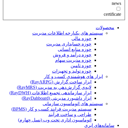
news
certificate
محصولات
سیستم های یکپارچه اطلاعات مدیریت
حوزه مالی
حوزه حسابداری مدیریت
حوزه منابع انسانی
حوزه درآمد و فروش
حوزه مدیریت سهام
حوزه تامین
حوزه تولید و تجهیزات
ابزار های هوشمندی کسب و کار
ابزار ساخت گزارش (RayARPG)
لایه‌ی گزارش‌دهي به مديريت (RayMRS)
ابزار سازماندهی تجمیع اطلاعات (RayDWH)
ابزار داشبورد مدیریتی (RayDahboard)
سیستم های اتوماسیون سازمانی
سیستم مدیریت فرایند کسب و کار (BPMS)
طراحی و ساخت فرآیند
اتوماسیون اداری تحت وب (نسل چهارم)
سامانه‌های ابری