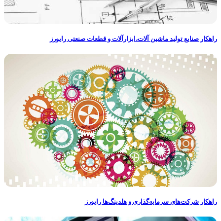
راهکار صنایع توليد ماشين آلات،ابزارآلات و قطعات صنعتی رایورز
راهکار شرکت‌های سرمایه‌گذاری و هلدینگ‌ها رایورز