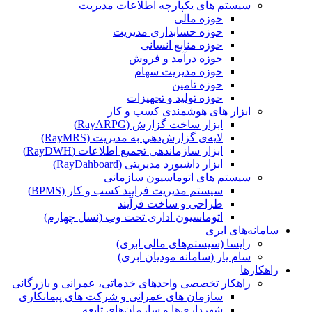
سیستم های یکپارچه اطلاعات مدیریت
حوزه مالی
حوزه حسابداری مدیریت
حوزه منابع انسانی
حوزه درآمد و فروش
حوزه مدیریت سهام
حوزه تامین
حوزه تولید و تجهیزات
ابزار های هوشمندی کسب و کار
ابزار ساخت گزارش (RayARPG)
لایه‌ی گزارش‌دهي به مديريت (RayMRS)
ابزار سازماندهی تجمیع اطلاعات (RayDWH)
ابزار داشبورد مدیریتی (RayDahboard)
سیستم های اتوماسیون سازمانی
سیستم مدیریت فرایند کسب و کار (BPMS)
طراحی و ساخت فرآیند
اتوماسیون اداری تحت وب (نسل چهارم)
سامانه‌های ابری
رایسا (سیستم‌های مالی ابری)
سام یار (سامانه مودیان ابری)
راهکارها
راهکار تخصصی واحدهای خدماتی، عمرانی و بازرگانی
سازمان های عمرانی و شرکت های پیمانکاری
شهرداری‌ها و سازمان‌های تابعه