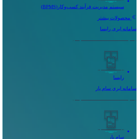
سیستم مدیریت فرآیند کسب‌و‌کار(BPMS)
محصولات بیشتر
سامانه ابری رایسا
رایسا
سامانه ابری سام یار
سام یار