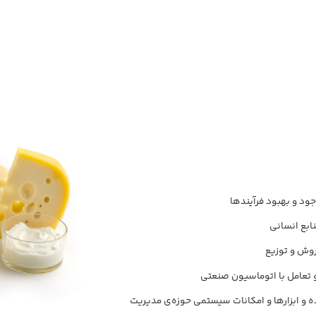
به جریان‌اندازی فرآیند اصلی سازمان‌های
تأمین‌کننده به صورت کاملاً مکانیزه در
حوزه‌های مختلف سازمان
امكان ثبت و پيگيري مراحل خريد (استعلام،
كميسيون معاملات، مقايسه قيمت و امتياز
فروشندگانو . . . ) و انتخاب تامين كننده
(شامل پرفرما، گشايش اعتبار، تبادل اسناد با
بانك، فاكتور، گمرك، ترخيص، اخذ مجوزهاي
قانوني مانند مجوزهای وزارت بهداشت، سازمان
ود و بهبود فرآیندها
غذا و دارو، بازرگانی، بيمه، حمل و... ) و طراحی
نابع انسانی
فرم‌های مورد نیاز بصورت کاملا سفارشی
روش و توزیع
طراحي فرم ورود اطلاعات براي هر مرحله
و تعامل با اتوماسیون صنعتی
بصورت كاملا سفارشي و نامحدود
ده و ابزارها و امکانات سیستمی حوزه‌ی مدیریت
دريافت و پردازش اطلاعات مربوط به