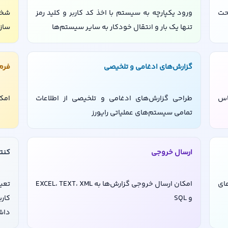
حت
ورود یکپارچه به سیستم با اخذ کد کاربر و کلید رمز
شخص
تنها یک بار و انتقال خودکار به سایر سیستم‌ها
سازم
گزارش‌های ادغامی و تلخیصی
فرم
اس
طراحی گزارش‌های ادغامی و تلخیصی از اطلاعات
امک
تمامی سیستم‌های عملیاتی رايورز
ارسال خروجی
کنت
ای
امکان ارسال خروجی گزارش‌ها به EXCEL، TEXT، XML
تعی
و SQL
کار
داش