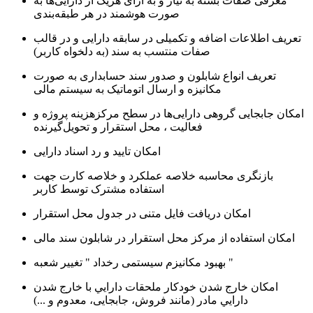
معرفی صفات بسته به نیاز و به ازای هریک از دارایی‌ها به
صورت هوشمند در هر طبقه‌بندی
تعریف اطلاعات اضافه و تکمیلی در سابقه دارایی و در قالب
صفات منتسب به سند (به دلخواه کاربر)
تعریف انواع شابلون و صدور سند حسابداری به صورت
مکانیزه و ارسال اتوماتیک به سیستم مالی
امكان جابجايی گروهی دارایی‌ها در سطح مرکزهزینه پروژه و
فعاليت ، محل استقرار و تحویل‌گیرنده
امكان تاييد و رد اسناد دارايی
بازنگری محاسبه خلاصه عملكرد و خلاصه كارت جهت
استفاده مشترک توسط كاربر
امكان دريافت فايل متنی در جدول محل استقرار
امكان استفاده از مركز محل استقرار در شابلون سند مالی
بهبود مکانیزم سیستمی رخداد " تغییر شعبه "
امكان خارج شدن خودکار ملحقات دارايي با خارج شدن
دارايي مادر (مانند فروش، جابجایی، معدوم و ...)