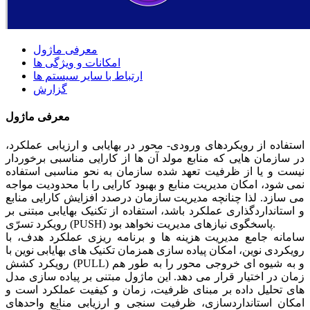
معرفی ماژول
امکانات و ویژگی ها
ارتباط با سایر سیستم ها
گزارش
معرفی ماژول
استفاده از رویکردهای ورودی- محور در بهایابی و ارزیابی عملکرد،
در سازمان هایی که منابع مولد آن ها از کارایی مناسبی برخوردار
نیست و یا از ظرفیت تعهد شده سازمان به نحو مناسبی استفاده
نمی شود، امکان مدیریت منابع و بهبود کارایی را با محدودیت مواجه
می سازد. لذا چنانچه مدیریت سازمان درصدد افزایش کارایی منابع
و استانداردگذاری عملکرد باشد، استفاده از تکنیک بهایابی مبتنی بر
رویکرد تسرّی (PUSH) پاسخگوی نیازهای مدیریت نخواهد بود.
سامانه جامع مدیریت هزینه ها و برنامه ریزی عملکرد هدف، با
رویکردی نوین، امکان پیاده سازی همزمان تکنیک های بهایابی نوین با
رویکرد کشش (PULL) و به شیوه ای خروجی محور را به طور هم
زمان در اختیار قرار می دهد. این ماژول مبتنی بر پیاده سازی مدل
های تحلیل داده بر مبنای ظرفیت، زمان و کیفیت عملکرد است و
امکان استانداردسازی، ظرفیت سنجی و ارزیابی منابعِ واحدهای