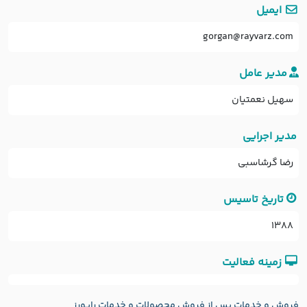
ایمیل

gorgan@rayvarz.com
مدیر عامل
سهیل نعمتیان
مدیر اجرایی
رضا گرشاسبي
تاریخ تاسیس

1388
زمینه فعالیت

فروش و خدمات پس از فروش محصولات و خدمات رایورز