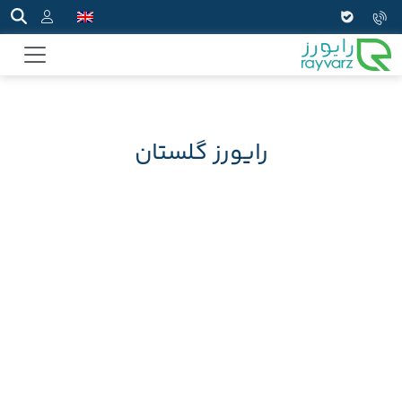
رایورز گلستان