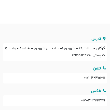
آدرس

گرگان - عدالت 28 - شهریور 1- ساختمان شهریور - طبقه 4 - واحد 16
کدپستی: 4916613470
تلفن

017-32351611
فکس

017-32344279