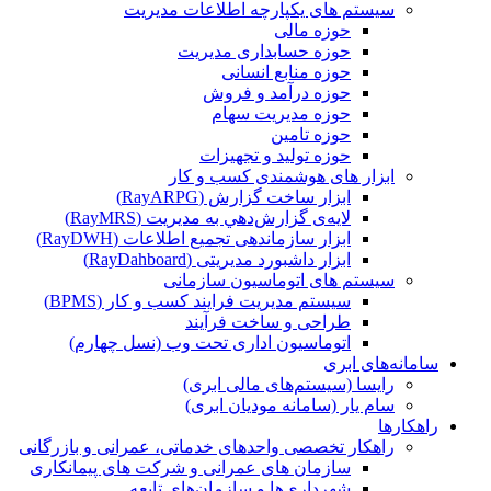
سیستم های یکپارچه اطلاعات مدیریت
حوزه مالی
حوزه حسابداری مدیریت
حوزه منابع انسانی
حوزه درآمد و فروش
حوزه مدیریت سهام
حوزه تامین
حوزه تولید و تجهیزات
ابزار های هوشمندی کسب و کار
ابزار ساخت گزارش (RayARPG)
لایه‌ی گزارش‌دهي به مديريت (RayMRS)
ابزار سازماندهی تجمیع اطلاعات (RayDWH)
ابزار داشبورد مدیریتی (RayDahboard)
سیستم های اتوماسیون سازمانی
سیستم مدیریت فرایند کسب و کار (BPMS)
طراحی و ساخت فرآیند
اتوماسیون اداری تحت وب (نسل چهارم)
سامانه‌های ابری
رایسا (سیستم‌های مالی ابری)
سام یار (سامانه مودیان ابری)
راهکارها
راهکار تخصصی واحدهای خدماتی، عمرانی و بازرگانی
سازمان های عمرانی و شرکت های پیمانکاری
شهرداری‌ها و سازمان‌های تابعه