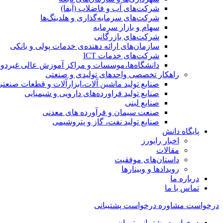
شرکت‌های آب و فاضلاب (آبفا)
شرکت‌های سرمایه‌گذاری و هلدینگ‌ها
سهام و بازار سرمایه
شرکت‌های بازرگانی
سازمان‌های ارائه دهنده‌ی خدمات پولی و بانکی
شرکت‌های خدمات ICT
دانشگاه‌ها،موسسات و مراکز آموزش عالی غیردول
راهکار تخصصی واحدهای تولیدی و صنعتی
صنایع توليد ماشين آلات،ابزارآلات و قطعات صنعتی
صنایع تولید فراورده‌های دارویی و شیمیایی
صنایع لبنی
صنعت سیمان و فرآورده های معدنی
صنایع تولید نفت، گاز و پتروشيمی
پایگاه دانش
اخبار رایورز
مقالات
داستان‌های موفقیت
رویدادها و وبینارها
درباره ما
تماس با ما
درخواست مشاوره
درخواست پشتیبانی
درخواست پشتیبانی تهران