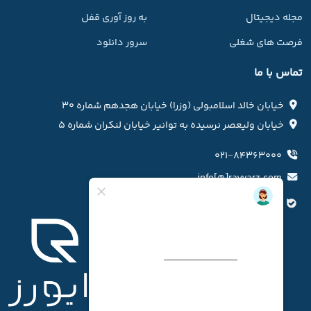
مجله دیجیتال
به روز آوری قفل
فرصت های شغلی
سرور دانلود
تماس با ما
خیابان خالد اسلامبولی (وزرا) خیابان هجدهم شماره ۳۰
خیابان ولیعصر نرسیده به توانیر خیابان لنکران شماره ۵
۰۲۱−۸۴۳۶۳۰۰۰
info[@]rayvarz.com
کانال بله رایورز