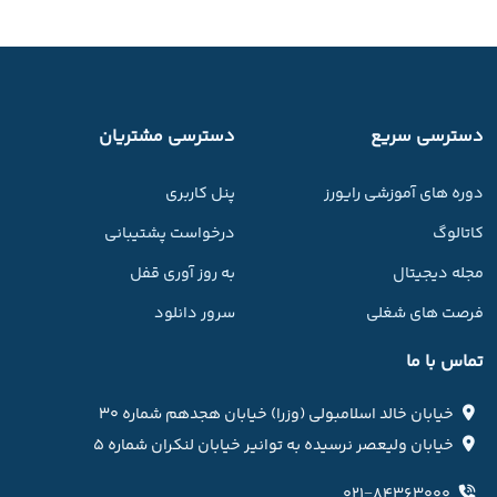
دسترسی سریع
دسترسی مشتریان
دوره های آموزشی رایورز
پنل کاربری
کاتالوگ
درخواست پشتیبانی
مجله دیجیتال
به روز آوری قفل
فرصت های شغلی
سرور دانلود
تماس با ما
خیابان خالد اسلامبولی (وزرا) خیابان هجدهم شماره ۳۰
خیابان ولیعصر نرسیده به توانیر خیابان لنکران شماره ۵
۰۲۱−۸۴۳۶۳۰۰۰