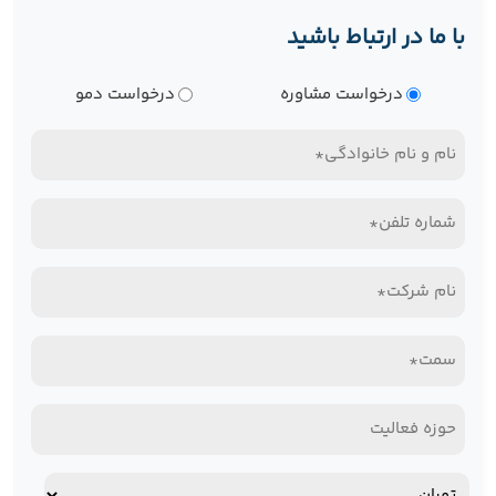
با ما در ارتباط باشید
نوع
درخواست مشاوره
درخواست دمو
درخواست
نام
و
تلفن
نام
همراه*
خانوادگی
نام
(Required)
(Required)
شرکت*
سمت*
(Required)
(Required)
حوزه
فعالیت
آدرس