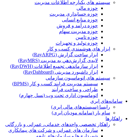
سیستم های یکپارچه اطلاعات مدیریت
حوزه مالی
حوزه حسابداری مدیریت
حوزه منابع انسانی
حوزه درآمد و فروش
حوزه مدیریت سهام
حوزه تامین
حوزه تولید و تجهیزات
ابزار های هوشمندی کسب و کار
ابزار ساخت گزارش (RayARPG)
لایه‌ی گزارش‌دهي به مديريت (RayMRS)
ابزار سازماندهی تجمیع اطلاعات (RayDWH)
ابزار داشبورد مدیریتی (RayDahboard)
سیستم های اتوماسیون سازمانی
سیستم مدیریت فرایند کسب و کار (BPMS)
طراحی و ساخت فرآیند
اتوماسیون اداری تحت وب (نسل چهارم)
سامانه‌های ابری
رایسا (سیستم‌های مالی ابری)
سام یار (سامانه مودیان ابری)
راهکارها
راهکار تخصصی واحدهای خدماتی، عمرانی و بازرگانی
سازمان های عمرانی و شرکت های پیمانکاری
شهرداری‌ها و سازمان‌های تابعه