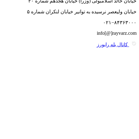
خیابان خالد اسلامبولی (وزرا) خیابان هجدهم شماره ۳۰
خیابان ولیعصر نرسیده به توانیر خیابان لنکران شماره ۵
۰۲۱−۸۴۳۶۳۰۰۰
info[@]rayvarz.com
کانال بله رایورز