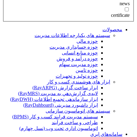
news
certificate
محصولات
سیستم های یکپارچه اطلاعات مدیریت
حوزه مالی
حوزه حسابداری مدیریت
حوزه منابع انسانی
حوزه درآمد و فروش
حوزه مدیریت سهام
حوزه تامین
حوزه تولید و تجهیزات
ابزار های هوشمندی کسب و کار
ابزار ساخت گزارش (RayARPG)
لایه‌ی گزارش‌دهي به مديريت (RayMRS)
ابزار سازماندهی تجمیع اطلاعات (RayDWH)
ابزار داشبورد مدیریتی (RayDahboard)
سیستم های اتوماسیون سازمانی
سیستم مدیریت فرایند کسب و کار (BPMS)
طراحی و ساخت فرآیند
اتوماسیون اداری تحت وب (نسل چهارم)
سامانه‌های ابری