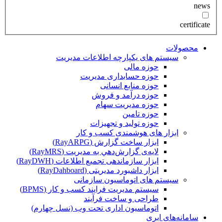
news
certificate
محصولات
سیستم های یکپارچه اطلاعات مدیریت
حوزه مالی
حوزه حسابداری مدیریت
حوزه منابع انسانی
حوزه درآمد و فروش
حوزه مدیریت سهام
حوزه تامین
حوزه تولید و تجهیزات
ابزار های هوشمندی کسب و کار
ابزار ساخت گزارش (RayARPG)
لایه‌ی گزارش‌دهي به مديريت (RayMRS)
ابزار سازماندهی تجمیع اطلاعات (RayDWH)
ابزار داشبورد مدیریتی (RayDahboard)
سیستم های اتوماسیون سازمانی
سیستم مدیریت فرایند کسب و کار (BPMS)
طراحی و ساخت فرآیند
اتوماسیون اداری تحت وب (نسل چهارم)
سامانه‌های ابری