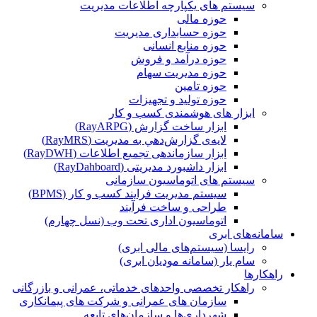
سیستم های یکپارچه اطلاعات مدیریت
حوزه مالی
حوزه حسابداری مدیریت
حوزه منابع انسانی
حوزه درآمد و فروش
حوزه مدیریت سهام
حوزه تامین
حوزه تولید و تجهیزات
ابزار های هوشمندی کسب و کار
ابزار ساخت گزارش (RayARPG)
لایه‌ی گزارش‌دهي به مديريت (RayMRS)
ابزار سازماندهی تجمیع اطلاعات (RayDWH)
ابزار داشبورد مدیریتی (RayDahboard)
سیستم های اتوماسیون سازمانی
سیستم مدیریت فرایند کسب و کار (BPMS)
طراحی و ساخت فرآیند
اتوماسیون اداری تحت وب (نسل چهارم)
سامانه‌های ابری
رایسا (سیستم‌های مالی ابری)
سام یار (سامانه مودیان ابری)
راهکارها
راهکار تخصصی واحدهای خدماتی، عمرانی و بازرگانی
سازمان های عمرانی و شرکت های پیمانکاری
شهرداری‌ها و سازمان‌های تابعه