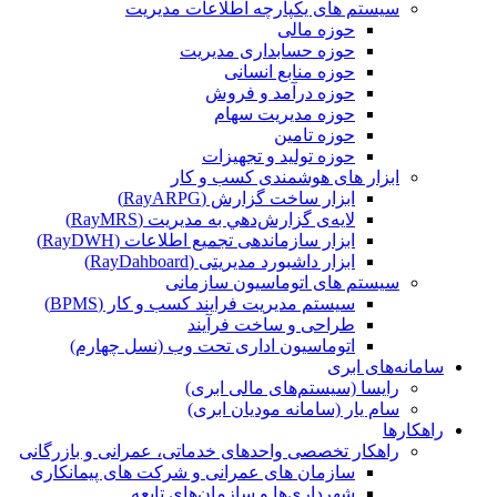
سیستم های یکپارچه اطلاعات مدیریت
حوزه مالی
حوزه حسابداری مدیریت
حوزه منابع انسانی
حوزه درآمد و فروش
حوزه مدیریت سهام
حوزه تامین
حوزه تولید و تجهیزات
ابزار های هوشمندی کسب و کار
ابزار ساخت گزارش (RayARPG)
لایه‌ی گزارش‌دهي به مديريت (RayMRS)
ابزار سازماندهی تجمیع اطلاعات (RayDWH)
ابزار داشبورد مدیریتی (RayDahboard)
سیستم های اتوماسیون سازمانی
سیستم مدیریت فرایند کسب و کار (BPMS)
طراحی و ساخت فرآیند
اتوماسیون اداری تحت وب (نسل چهارم)
سامانه‌های ابری
رایسا (سیستم‌های مالی ابری)
سام یار (سامانه مودیان ابری)
راهکارها
راهکار تخصصی واحدهای خدماتی، عمرانی و بازرگانی
سازمان های عمرانی و شرکت های پیمانکاری
شهرداری‌ها و سازمان‌های تابعه