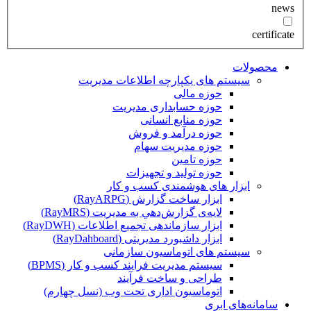
news
certificate
محصولات
سیستم های یکپارچه اطلاعات مدیریت
حوزه مالی
حوزه حسابداری مدیریت
حوزه منابع انسانی
حوزه درآمد و فروش
حوزه مدیریت سهام
حوزه تامین
حوزه تولید و تجهیزات
ابزار های هوشمندی کسب و کار
ابزار ساخت گزارش (RayARPG)
لایه‌ی گزارش‌دهي به مديريت (RayMRS)
ابزار سازماندهی تجمیع اطلاعات (RayDWH)
ابزار داشبورد مدیریتی (RayDahboard)
سیستم های اتوماسیون سازمانی
سیستم مدیریت فرایند کسب و کار (BPMS)
طراحی و ساخت فرآیند
اتوماسیون اداری تحت وب (نسل چهارم)
سامانه‌های ابری