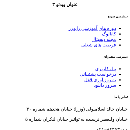
عنوان ویدئو ۳
دسترسی سریع
دوره های آموزشی رایورز
کاتالوگ
مجله دیجیتال
فرصت های شغلی
دسترسی مشتریان
پنل کاربری
درخواست پشتیبانی
به روز آوری قفل
سرور دانلود
تماس با ما
خیابان خالد اسلامبولی (وزرا) خیابان هجدهم شماره ۳۰
خیابان ولیعصر نرسیده به توانیر خیابان لنکران شماره ۵
۰۲۱−۸۴۳۶۳۰۰۰