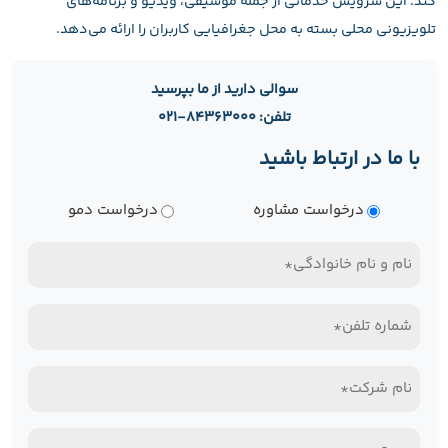
کند. این سرویس خدماتی از جمله موسیقی، ویدیو و برنامه‌های
تلویزیونی محلی بسته به محل جغرافیایی کاربران را ارائه می‌دهد.
سوالی دارید از ما بپرسید
تلفن: ۸۴۳۶۳۰۰۰-۰۲۱
با ما در ارتباط باشید
نوع
درخواست مشاوره
درخواست دمو
درخواست
نام
و
تلفن
نام
همراه*
خانوادگی
نام
(Required)
(Required)
شرکت*
سمت*
(Required)