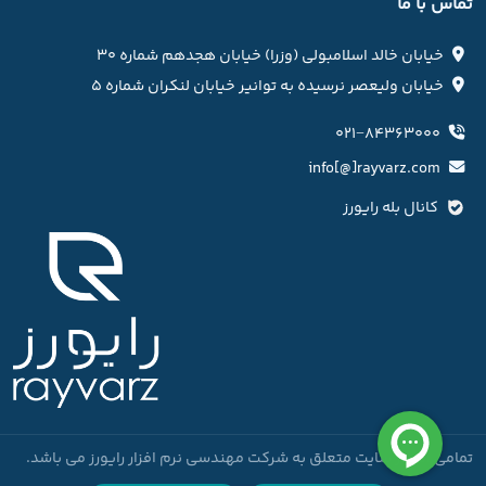
تماس با ما
خیابان خالد اسلامبولی (وزرا) خیابان هجدهم شماره ۳۰
خیابان ولیعصر نرسیده به توانیر خیابان لنکران شماره ۵
۰۲۱−۸۴۳۶۳۰۰۰
info[@]rayvarz.com
کانال بله رایورز
تمامی امتیاز سایت متعلق به شرکت مهندسی نرم افزار رایورز می باشد.