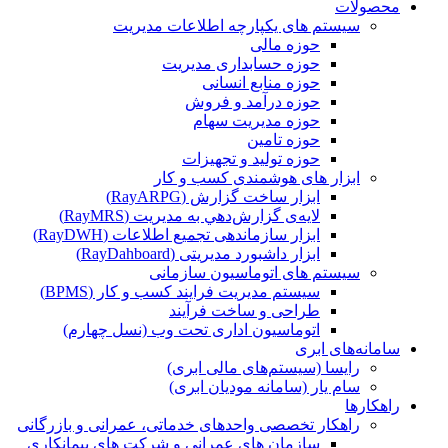
محصولات
سیستم های یکپارچه اطلاعات مدیریت
حوزه مالی
حوزه حسابداری مدیریت
حوزه منابع انسانی
حوزه درآمد و فروش
حوزه مدیریت سهام
حوزه تامین
حوزه تولید و تجهیزات
ابزار های هوشمندی کسب و کار
ابزار ساخت گزارش (RayARPG)
لایه‌ی گزارش‌دهي به مديريت (RayMRS)
ابزار سازماندهی تجمیع اطلاعات (RayDWH)
ابزار داشبورد مدیریتی (RayDahboard)
سیستم های اتوماسیون سازمانی
سیستم مدیریت فرایند کسب و کار (BPMS)
طراحی و ساخت فرآیند
اتوماسیون اداری تحت وب (نسل چهارم)
سامانه‌های ابری
رایسا (سیستم‌های مالی ابری)
سام یار (سامانه مودیان ابری)
راهکارها
راهکار تخصصی واحدهای خدماتی، عمرانی و بازرگانی
سازمان های عمرانی و شرکت های پیمانکاری