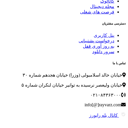
کاتالوگ
مجله دیجیتال
فرصت های شغلی
دسترسی مشتریان
پنل کاربری
درخواست پشتیبانی
به روز آوری قفل
سرور دانلود
تماس با ما
خیابان خالد اسلامبولی (وزرا) خیابان هجدهم شماره ۳۰
خیابان ولیعصر نرسیده به توانیر خیابان لنکران شماره ۵
۰۲۱−۸۴۳۶۳۰۰۰
info[@]rayvarz.com
کانال بله رایورز