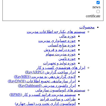
news
certificate
محصولات
سیستم های یکپارچه اطلاعات مدیریت
حوزه مالی
حوزه حسابداری مدیریت
حوزه منابع انسانی
حوزه درآمد و فروش
حوزه مدیریت سهام
حوزه تامین
حوزه تولید و تجهیزات
ابزار های هوشمندی کسب و کار
ابزار ساخت گزارش (RayARPG)
لایه‌ی گزارش‌دهي به مديريت (RayMRS)
ابزار سازماندهی تجمیع اطلاعات (RayDWH)
ابزار داشبورد مدیریتی (RayDahboard)
سیستم های اتوماسیون سازمانی
سیستم مدیریت فرایند کسب و کار (BPMS)
طراحی و ساخت فرآیند
اتوماسیون اداری تحت وب (نسل چهارم)