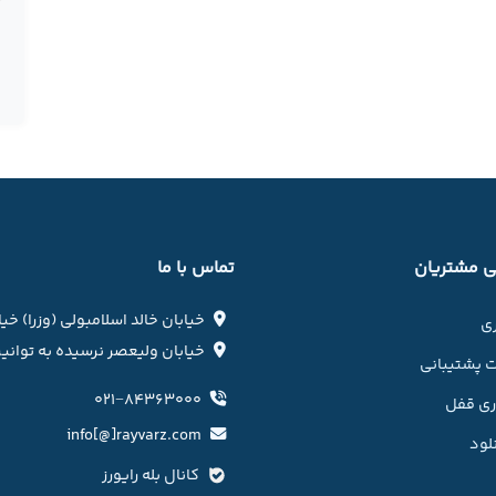
 مشتریان
تماس با ما
خیابان خالد اسلامبولی (وزرا) خی
ری
خیابان ولیعصر نرسیده به توانیر 
 پشتیبانی
۰۲۱−۸۴۳۶۳۰۰۰
وری قفل
info[@]rayvarz.com
لود
کانال بله رایورز