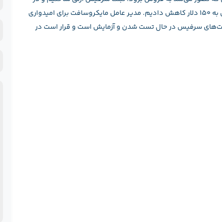
و
نهایت برای کسب توان رقابت قیمت آنها را در سراسر جهان به 150 دلار کاهش دادیم. مدیر عامل مایکروسافت برای امیدواری
ن
ن
لت‌های سرفیس در حال تست شدن و آزمایش است و قرار است در
ش
خ
ح
ف
پ