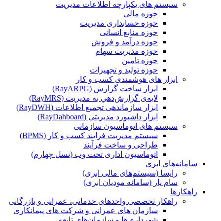
سیستم های یکپارچه اطلاعات مدیریت
حوزه مالی
حوزه حسابداری مدیریت
حوزه منابع انسانی
حوزه درآمد و فروش
حوزه مدیریت سهام
حوزه تامین
حوزه تولید و تجهیزات
ابزار های هوشمندی کسب و کار
ابزار ساخت گزارش (RayARPG)
لایه‌ی گزارش‌دهي به مديريت (RayMRS)
ابزار سازماندهی تجمیع اطلاعات (RayDWH)
ابزار داشبورد مدیریتی (RayDahboard)
سیستم های اتوماسیون سازمانی
سیستم مدیریت فرایند کسب و کار (BPMS)
طراحی و ساخت فرآیند
اتوماسیون اداری تحت وب (نسل چهارم)
سامانه‌های ابری
رایسا (سیستم‌های مالی ابری)
سام یار (سامانه مودیان ابری)
راهکارها
راهکار تخصصی واحدهای خدماتی، عمرانی و بازرگانی
سازمان های عمرانی و شرکت های پیمانکاری
شهرداری‌ها و سازمان‌های تابعه