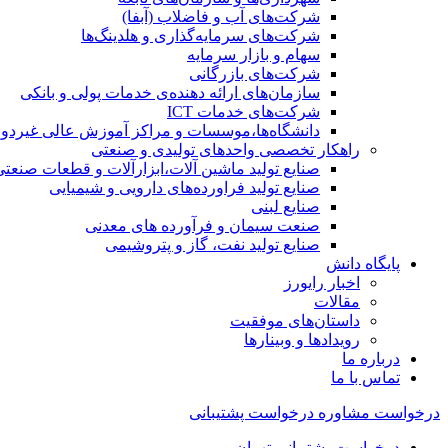
شرکت‌های آب و فاضلاب (آبفا)
شرکت‌های سرمایه‌گذاری و هلدینگ‌ها
سهام و بازار سرمایه
شرکت‌های بازرگانی
سازمان‌های ارائه دهنده‌ی خدمات پولی و بانکی
شرکت‌های خدمات ICT
دانشگاه‌ها،موسسات و مراکز آموزش عالی غیردول
راهکار تخصصی واحدهای تولیدی و صنعتی
صنایع توليد ماشين آلات،ابزارآلات و قطعات صنعتی
صنایع تولید فراورده‌های دارویی و شیمیایی
صنایع لبنی
صنعت سیمان و فرآورده های معدنی
صنایع تولید نفت، گاز و پتروشيمی
پایگاه دانش
اخبار رایورز
مقالات
داستان‌های موفقیت
رویدادها و وبینارها
درباره ما
تماس با ما
درخواست مشاوره
درخواست پشتیبانی
درخواست پشتیبانی تهران