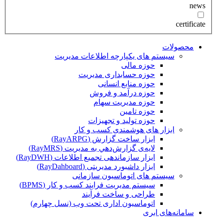
news
certificate
محصولات
سیستم های یکپارچه اطلاعات مدیریت
حوزه مالی
حوزه حسابداری مدیریت
حوزه منابع انسانی
حوزه درآمد و فروش
حوزه مدیریت سهام
حوزه تامین
حوزه تولید و تجهیزات
ابزار های هوشمندی کسب و کار
ابزار ساخت گزارش (RayARPG)
لایه‌ی گزارش‌دهي به مديريت (RayMRS)
ابزار سازماندهی تجمیع اطلاعات (RayDWH)
ابزار داشبورد مدیریتی (RayDahboard)
سیستم های اتوماسیون سازمانی
سیستم مدیریت فرایند کسب و کار (BPMS)
طراحی و ساخت فرآیند
اتوماسیون اداری تحت وب (نسل چهارم)
سامانه‌های ابری