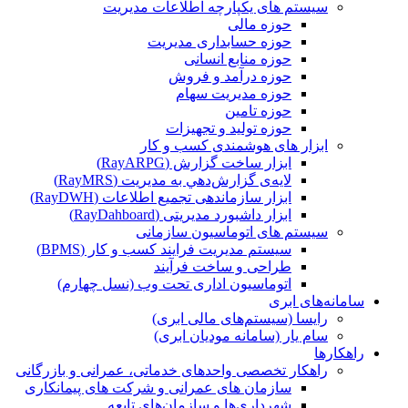
سیستم های یکپارچه اطلاعات مدیریت
حوزه مالی
حوزه حسابداری مدیریت
حوزه منابع انسانی
حوزه درآمد و فروش
حوزه مدیریت سهام
حوزه تامین
حوزه تولید و تجهیزات
ابزار های هوشمندی کسب و کار
ابزار ساخت گزارش (RayARPG)
لایه‌ی گزارش‌دهي به مديريت (RayMRS)
ابزار سازماندهی تجمیع اطلاعات (RayDWH)
ابزار داشبورد مدیریتی (RayDahboard)
سیستم های اتوماسیون سازمانی
سیستم مدیریت فرایند کسب و کار (BPMS)
طراحی و ساخت فرآیند
اتوماسیون اداری تحت وب (نسل چهارم)
سامانه‌های ابری
رایسا (سیستم‌های مالی ابری)
سام یار (سامانه مودیان ابری)
راهکارها
راهکار تخصصی واحدهای خدماتی، عمرانی و بازرگانی
سازمان های عمرانی و شرکت های پیمانکاری
شهرداری‌ها و سازمان‌های تابعه