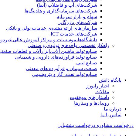
شرکت‌های آب و فاضلاب (آبفا)
شرکت‌های سرمایه‌گذاری و هلدینگ‌ها
سهام و بازار سرمایه
شرکت‌های بازرگانی
سازمان‌های ارائه دهنده‌ی خدمات پولی و بانکی
شرکت‌های خدمات ICT
دانشگاه‌ها،موسسات و مراکز آموزش عالی غیردول
راهکار تخصصی واحدهای تولیدی و صنعتی
صنایع توليد ماشين آلات،ابزارآلات و قطعات صنعتی
صنایع تولید فراورده‌های دارویی و شیمیایی
صنایع لبنی
صنعت سیمان و فرآورده های معدنی
صنایع تولید نفت، گاز و پتروشيمی
پایگاه دانش
اخبار رایورز
مقالات
داستان‌های موفقیت
رویدادها و وبینارها
درباره ما
تماس با ما
درخواست مشاوره
درخواست پشتیبانی
درخواست پشتیبانی تهران