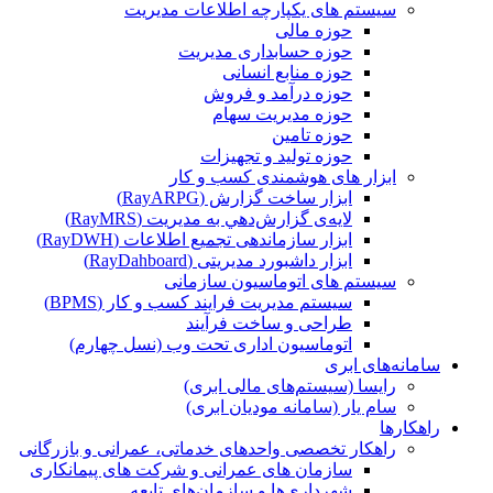
سیستم های یکپارچه اطلاعات مدیریت
حوزه مالی
حوزه حسابداری مدیریت
حوزه منابع انسانی
حوزه درآمد و فروش
حوزه مدیریت سهام
حوزه تامین
حوزه تولید و تجهیزات
ابزار های هوشمندی کسب و کار
ابزار ساخت گزارش (RayARPG)
لایه‌ی گزارش‌دهي به مديريت (RayMRS)
ابزار سازماندهی تجمیع اطلاعات (RayDWH)
ابزار داشبورد مدیریتی (RayDahboard)
سیستم های اتوماسیون سازمانی
سیستم مدیریت فرایند کسب و کار (BPMS)
طراحی و ساخت فرآیند
اتوماسیون اداری تحت وب (نسل چهارم)
سامانه‌های ابری
رایسا (سیستم‌های مالی ابری)
سام یار (سامانه مودیان ابری)
راهکارها
راهکار تخصصی واحدهای خدماتی، عمرانی و بازرگانی
سازمان های عمرانی و شرکت های پیمانکاری
شهرداری‌ها و سازمان‌های تابعه