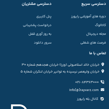
دسترسی سریع
دسترسی مشتریان
دوره های آموزشی رایورز
پنل کاربری
کاتالوگ
درخواست پشتیبانی
مجله دیجیتال
به روز آوری قفل
فرصت های شغلی
سرور دانلود
تماس با ما
خیابان خالد اسلامبولی (وزرا) خیابان هجدهم شماره ۳۰
خیابان ولیعصر نرسیده به توانیر خیابان لنکران شماره ۵
۰۲۱−۸۴۳۶۳۰۰۰
info[@]rayvarz.com
کانال بله رایورز