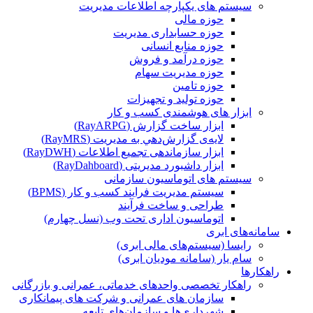
سیستم های یکپارچه اطلاعات مدیریت
حوزه مالی
حوزه حسابداری مدیریت
حوزه منابع انسانی
حوزه درآمد و فروش
حوزه مدیریت سهام
حوزه تامین
حوزه تولید و تجهیزات
ابزار های هوشمندی کسب و کار
ابزار ساخت گزارش (RayARPG)
لایه‌ی گزارش‌دهي به مديريت (RayMRS)
ابزار سازماندهی تجمیع اطلاعات (RayDWH)
ابزار داشبورد مدیریتی (RayDahboard)
سیستم های اتوماسیون سازمانی
سیستم مدیریت فرایند کسب و کار (BPMS)
طراحی و ساخت فرآیند
اتوماسیون اداری تحت وب (نسل چهارم)
سامانه‌های ابری
رایسا (سیستم‌های مالی ابری)
سام یار (سامانه مودیان ابری)
راهکارها
راهکار تخصصی واحدهای خدماتی، عمرانی و بازرگانی
سازمان های عمرانی و شرکت های پیمانکاری
شهرداری‌ها و سازمان‌های تابعه