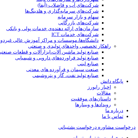
شرکت‌های آب و فاضلاب (آبفا)
شرکت‌های سرمایه‌گذاری و هلدینگ‌ها
سهام و بازار سرمایه
شرکت‌های بازرگانی
سازمان‌های ارائه دهنده‌ی خدمات پولی و بانکی
شرکت‌های خدمات ICT
دانشگاه‌ها،موسسات و مراکز آموزش عالی غیردول
راهکار تخصصی واحدهای تولیدی و صنعتی
صنایع توليد ماشين آلات،ابزارآلات و قطعات صنعتی
صنایع تولید فراورده‌های دارویی و شیمیایی
صنایع لبنی
صنعت سیمان و فرآورده های معدنی
صنایع تولید نفت، گاز و پتروشيمی
پایگاه دانش
اخبار رایورز
مقالات
داستان‌های موفقیت
رویدادها و وبینارها
درباره ما
تماس با ما
درخواست مشاوره
درخواست پشتیبانی
درخواست پشتیبانی تهران