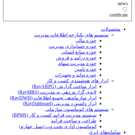
news
certificate
محصولات
سیستم های یکپارچه اطلاعات مدیریت
حوزه مالی
حوزه حسابداری مدیریت
حوزه منابع انسانی
حوزه درآمد و فروش
حوزه مدیریت سهام
حوزه تامین
حوزه تولید و تجهیزات
ابزار های هوشمندی کسب و کار
ابزار ساخت گزارش (RayARPG)
لایه‌ی گزارش‌دهي به مديريت (RayMRS)
ابزار سازماندهی تجمیع اطلاعات (RayDWH)
ابزار داشبورد مدیریتی (RayDahboard)
سیستم های اتوماسیون سازمانی
سیستم مدیریت فرایند کسب و کار (BPMS)
طراحی و ساخت فرآیند
اتوماسیون اداری تحت وب (نسل چهارم)
سامانه‌های ابری