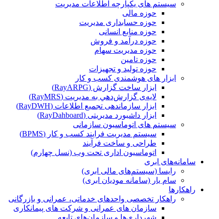
سیستم های یکپارچه اطلاعات مدیریت
حوزه مالی
حوزه حسابداری مدیریت
حوزه منابع انسانی
حوزه درآمد و فروش
حوزه مدیریت سهام
حوزه تامین
حوزه تولید و تجهیزات
ابزار های هوشمندی کسب و کار
ابزار ساخت گزارش (RayARPG)
لایه‌ی گزارش‌دهي به مديريت (RayMRS)
ابزار سازماندهی تجمیع اطلاعات (RayDWH)
ابزار داشبورد مدیریتی (RayDahboard)
سیستم های اتوماسیون سازمانی
سیستم مدیریت فرایند کسب و کار (BPMS)
طراحی و ساخت فرآیند
اتوماسیون اداری تحت وب (نسل چهارم)
سامانه‌های ابری
رایسا (سیستم‌های مالی ابری)
سام یار (سامانه مودیان ابری)
راهکارها
راهکار تخصصی واحدهای خدماتی، عمرانی و بازرگانی
سازمان های عمرانی و شرکت های پیمانکاری
شهرداری‌ها و سازمان‌های تابعه