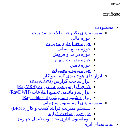
news
certificate
محصولات
سیستم های یکپارچه اطلاعات مدیریت
حوزه مالی
حوزه حسابداری مدیریت
حوزه منابع انسانی
حوزه درآمد و فروش
حوزه مدیریت سهام
حوزه تامین
حوزه تولید و تجهیزات
ابزار های هوشمندی کسب و کار
ابزار ساخت گزارش (RayARPG)
لایه‌ی گزارش‌دهي به مديريت (RayMRS)
ابزار سازماندهی تجمیع اطلاعات (RayDWH)
ابزار داشبورد مدیریتی (RayDahboard)
سیستم های اتوماسیون سازمانی
سیستم مدیریت فرایند کسب و کار (BPMS)
طراحی و ساخت فرآیند
اتوماسیون اداری تحت وب (نسل چهارم)
سامانه‌های ابری