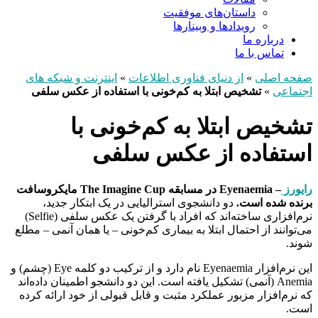
داستان‌های موفقیت
رویدادها و وبینارها
درباره ما
تماس با ما
صفحه اصلی
»
از دنیای فناوری اطلاعات
»
اینترنت و شبکه های
اجتماعی
»
تشخیص ابتلا به کم‌خونی با استفاده از عکس سلفی
تشخیص ابتلا به کم‌خونی با
استفاده از عکس سلفی
رایورز
– Eyenaemia در مسابقه The Imagine Cup مایکروسافت
برنده شده است.
دو دانشجوی استرالیایی در یک ابتکار جدید،
نرم‌افزاری ساخته‌اند که افراد با گرفتن یک عکس سلفی (Selfie)
می‌توانند از احتمال ابتلا به بیماری کم‌خونی – یا همان آنمی – مطلع
شوند.
این نرم‌افزار Eyenaemia نام دارد و از ترکیب دو کلمه Eye (چشم) و
Anemia (آنمی) تشکیل یافته است. این دو دانشجو اطمینان داده‌اند
که نرم‌افزار مزبور عملکرد مثبت و قابل قبولی از خود ارائه کرده
است.