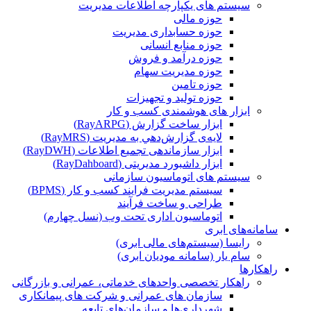
سیستم های یکپارچه اطلاعات مدیریت
حوزه مالی
حوزه حسابداری مدیریت
حوزه منابع انسانی
حوزه درآمد و فروش
حوزه مدیریت سهام
حوزه تامین
حوزه تولید و تجهیزات
ابزار های هوشمندی کسب و کار
ابزار ساخت گزارش (RayARPG)
لایه‌ی گزارش‌دهي به مديريت (RayMRS)
ابزار سازماندهی تجمیع اطلاعات (RayDWH)
ابزار داشبورد مدیریتی (RayDahboard)
سیستم های اتوماسیون سازمانی
سیستم مدیریت فرایند کسب و کار (BPMS)
طراحی و ساخت فرآیند
اتوماسیون اداری تحت وب (نسل چهارم)
سامانه‌های ابری
رایسا (سیستم‌های مالی ابری)
سام یار (سامانه مودیان ابری)
راهکارها
راهکار تخصصی واحدهای خدماتی، عمرانی و بازرگانی
سازمان های عمرانی و شرکت های پیمانکاری
شهرداری‌ها و سازمان‌های تابعه