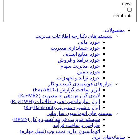
news
certificate
محصولات
سیستم های یکپارچه اطلاعات مدیریت
حوزه مالی
حوزه حسابداری مدیریت
حوزه منابع انسانی
حوزه درآمد و فروش
حوزه مدیریت سهام
حوزه تامین
حوزه تولید و تجهیزات
ابزار های هوشمندی کسب و کار
ابزار ساخت گزارش (RayARPG)
لایه‌ی گزارش‌دهي به مديريت (RayMRS)
ابزار سازماندهی تجمیع اطلاعات (RayDWH)
ابزار داشبورد مدیریتی (RayDahboard)
سیستم های اتوماسیون سازمانی
سیستم مدیریت فرایند کسب و کار (BPMS)
طراحی و ساخت فرآیند
اتوماسیون اداری تحت وب (نسل چهارم)
سامانه‌های ابری