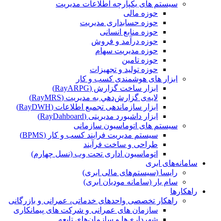
سیستم های یکپارچه اطلاعات مدیریت
حوزه مالی
حوزه حسابداری مدیریت
حوزه منابع انسانی
حوزه درآمد و فروش
حوزه مدیریت سهام
حوزه تامین
حوزه تولید و تجهیزات
ابزار های هوشمندی کسب و کار
ابزار ساخت گزارش (RayARPG)
لایه‌ی گزارش‌دهي به مديريت (RayMRS)
ابزار سازماندهی تجمیع اطلاعات (RayDWH)
ابزار داشبورد مدیریتی (RayDahboard)
سیستم های اتوماسیون سازمانی
سیستم مدیریت فرایند کسب و کار (BPMS)
طراحی و ساخت فرآیند
اتوماسیون اداری تحت وب (نسل چهارم)
سامانه‌های ابری
رایسا (سیستم‌های مالی ابری)
سام یار (سامانه مودیان ابری)
راهکارها
راهکار تخصصی واحدهای خدماتی، عمرانی و بازرگانی
سازمان های عمرانی و شرکت های پیمانکاری
شهرداری‌ها و سازمان‌های تابعه