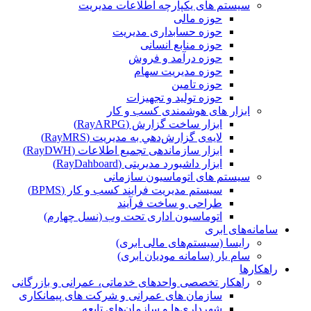
سیستم های یکپارچه اطلاعات مدیریت
حوزه مالی
حوزه حسابداری مدیریت
حوزه منابع انسانی
حوزه درآمد و فروش
حوزه مدیریت سهام
حوزه تامین
حوزه تولید و تجهیزات
ابزار های هوشمندی کسب و کار
ابزار ساخت گزارش (RayARPG)
لایه‌ی گزارش‌دهي به مديريت (RayMRS)
ابزار سازماندهی تجمیع اطلاعات (RayDWH)
ابزار داشبورد مدیریتی (RayDahboard)
سیستم های اتوماسیون سازمانی
سیستم مدیریت فرایند کسب و کار (BPMS)
طراحی و ساخت فرآیند
اتوماسیون اداری تحت وب (نسل چهارم)
سامانه‌های ابری
رایسا (سیستم‌های مالی ابری)
سام یار (سامانه مودیان ابری)
راهکارها
راهکار تخصصی واحدهای خدماتی، عمرانی و بازرگانی
سازمان های عمرانی و شرکت های پیمانکاری
شهرداری‌ها و سازمان‌های تابعه