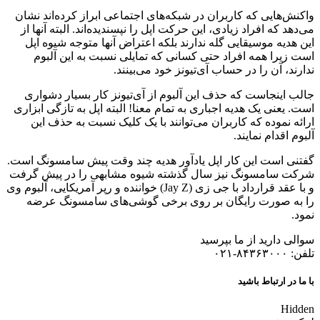
واکنش‌‎هایی که کاربران در شبکه‌های اجتماعی ابراز کرده‌اند نشان
می‌دهد که افراد زیادی، این حرکت اپل را نپسندیده‌اند. البته آنها از
این هدیه موسیقایی گله ندارند بلکه اعتراض آنها متوجه شیوه اپل
است زیرا همه افراد حتی کسانی که تمایلی نسبت به این آلبوم
ندارند، آن را در حساب آی‌تیونز خود می‌بینند.
جالب اینجاست که حذف این آلبوم از آی‌تیونز کار بسیار دشواری
است. یعنی یک هدیه اجباری به تمام معنا! البته اپل به تازگی ابزاری
ارائه نموده که کاربران می‌توانند با یک کلیک نسبت به حذف این
آلبوم اقدام نمایند.
گفتنی است این کار اپل یادآور هدیه چند وقت پیش سامسونگ است.
شرکت سامسونگ نیز سال گذشته شیوه مشابهی را در پیش گرفت
و با عقد قرارداد با جی زی (Jay Z) خواننده و رپر آمریکایی، آلبوم وی
را به صورت رایگان بر روی برخی گوشی‌های سامسونگ عرضه
نمود.
سوالی دارید از ما بپرسید
تلفن: ۸۴۳۶۳۰۰۰-۰۲۱
با ما در ارتباط باشید
Hidden