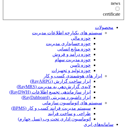
news
certificate
محصولات
سیستم های یکپارچه اطلاعات مدیریت
حوزه مالی
حوزه حسابداری مدیریت
حوزه منابع انسانی
حوزه درآمد و فروش
حوزه مدیریت سهام
حوزه تامین
حوزه تولید و تجهیزات
ابزار های هوشمندی کسب و کار
ابزار ساخت گزارش (RayARPG)
لایه‌ی گزارش‌دهي به مديريت (RayMRS)
ابزار سازماندهی تجمیع اطلاعات (RayDWH)
ابزار داشبورد مدیریتی (RayDahboard)
سیستم های اتوماسیون سازمانی
سیستم مدیریت فرایند کسب و کار (BPMS)
طراحی و ساخت فرآیند
اتوماسیون اداری تحت وب (نسل چهارم)
سامانه‌های ابری