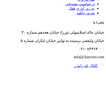
درخواست پشتیبانی
به روز آوری قفل
سرور دانلود
تماس با ما
خیابان خالد اسلامبولی (وزرا) خیابان هجدهم شماره ۳۰
خیابان ولیعصر نرسیده به توانیر خیابان لنکران شماره ۵
۰۲۱−۸۴۳۶۳۰۰۰
info[@]rayvarz.com
کانال بله رایورز