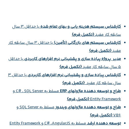
کارشناس سیستم هزینه یابی و بهای تمام شده
با حداقل 3 سال
سابقه‌ کار مفید
{تکمیل فرم}
کارشناس سیستم های بازرگانی (تأمین)
با حداقل 3 سال سابقه‌ کار
مفید
{تکمیل فرم}
مدیر پروژه‌ پیاده سازی و پشتیبانی نرم افزارهای کاربردی
با حداقل
5 سال سابقه‌ کار مفید
{تکمیل فرم}
کارشناس پیاده سازی و پشتیبانی نرم افزارهای کاربردی
با حداقل 3
سال سابقه کار مفید
{تکمیل فرم}
طراح و توسعه دهنده ماژولهای ERP
مسلط به C# ، SQL Server و
Entity Framework
{تکمیل فرم}
طراح و توسعه دهنده ماژولهای ویندوز
مسلط به SQL Server و
VB6
{تکمیل فرم}
توسعه دهنده ارشد
مسلط به C# ،AngularJS و Entity Framework