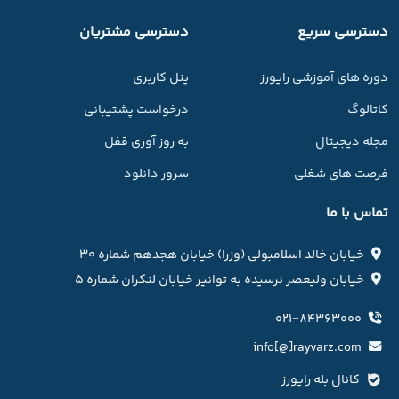
دسترسی سریع
دسترسی مشتریان
دوره های آموزشی رایورز
پنل کاربری
کاتالوگ
درخواست پشتیبانی
مجله دیجیتال
به روز آوری قفل
فرصت های شغلی
سرور دانلود
تماس با ما
خیابان خالد اسلامبولی (وزرا) خیابان هجدهم شماره ۳۰
خیابان ولیعصر نرسیده به توانیر خیابان لنکران شماره ۵
۰۲۱−۸۴۳۶۳۰۰۰
info[@]rayvarz.com
کانال بله رایورز