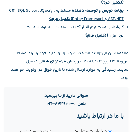
{تکمیل فرم}
برنامه نویس و توسعه دهنده
مسلط به C# ، SQL Server ، JQuery ،
ASP.NET و Entity Framework
{تکمیل فرم}
کارشناس تست نرم افزار
آشنا با مفاهیم و ابزارهای تست
نرم‌افزار
{تکمیل فرم}
علاقه‌مندان می‌توانند مشخصات و سوابق كاري خود را برای مشاغل
مربوطه تا تاریخ 15/08/93 در بخش
فرصتهای شغلی
تکمیل
نمایند. رسیدگی به موارد ارسال شده تا تاریخ فوق در اولویت خواهند
بود.
سوالی دارید از ما بپرسید
تلفن: ۸۴۳۶۳۰۰۰-۰۲۱
با ما در ارتباط باشید
نوع
درخواست مشاوره
درخواست دمو