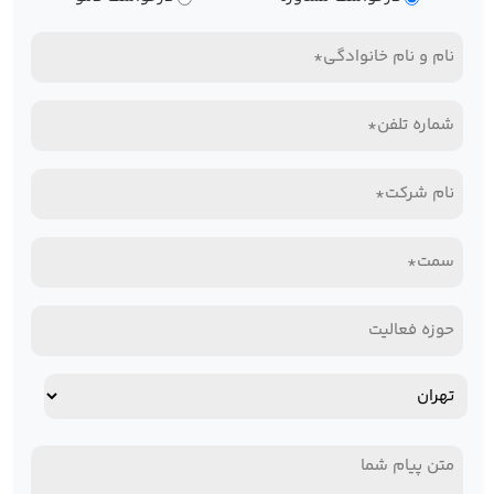
درخواست
نام
و
تلفن
نام
همراه*
خانوادگی
نام
(Required)
(Required)
شرکت*
سمت*
(Required)
(Required)
حوزه
فعالیت
آدرس
استان
پیام