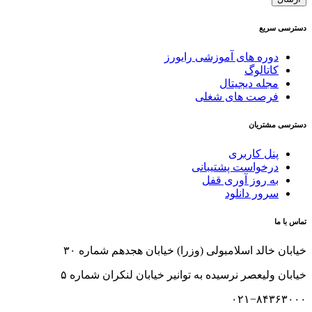
دسترسی سریع
دوره های آموزشی رایورز
کاتالوگ
مجله دیجیتال
فرصت های شغلی
دسترسی مشتریان
پنل کاربری
درخواست پشتیبانی
به روز آوری قفل
سرور دانلود
تماس با ما
خیابان خالد اسلامبولی (وزرا) خیابان هجدهم شماره ۳۰
خیابان ولیعصر نرسیده به توانیر خیابان لنکران شماره ۵
۰۲۱−۸۴۳۶۳۰۰۰