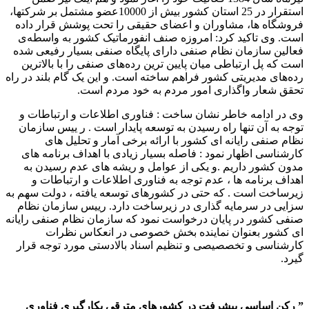
استقرار در 25 استان کشور بیش از 10000عضو مشتمل بر شرکتها،
فروشگاه ها، مشاوران و اعضای حقیقی را تحت پوشش قرار داده
است. وی تاکید کرد: امروزه صنف انفورماتیک کشور به واسطه‌ی
فعالین سازمان نظام صنفی دارای پایگاه صنفی بسیار رفیعی شده
است که پل ارتباطی میان پایین ترین رده‌های صنفی را با بالاترین
رده‌های مدیریتی کشور فراهم ساخته است. و این یک گام بلند در راه
تحقق شعار واگذاری امور مردم به خود مردم است.
وی در ادامه خاطر نشان ساخت : فناوری اطلاعات و ارتباطات و
توجه به آن تنها راه رسیدن به توسعه پایدار است . ر ییس سازمان
نظام صنفی رایانه ای کشور با ارائه برخی آمار و تحلیل های
کارشناسی اظهار نمود : فاصله بسیار زیادی با اهداف برنامه های
مدون کشور داریم .و یکی از عوامل و ریشه های عدم رسیدن به
اهداف برنامه ها ، عدم توجه به فناوری اطلاعات و ارتباطات و
زیرساخت است . که حتی در کشورهای توسعه یافته ، دولت سهم به
سزایی در سرمایه گذاری در زیرساخت دارد. رییس سازمان نظام
صنفی کشور در پایان درخواست نمود که سازمان نظام صنفی رایانه
ای کشور بعنوان نماینده بخش خصوصی در انعکاس نظرات
کارشناسی و تخصصیصی و تنظیم اسناد بالادستی مورد توجه قرار
گیرد.
” رکن اساسی پیشرفت در کشورهای مترقی بکارگیری فناوری