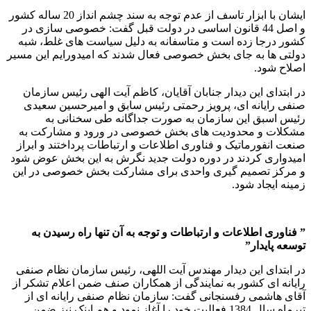
ایشان با ابزار تاسف از عدم توجه به سند چشم انداز 20 ساله کشور
و اصل 44 قانون اساسی در دولت قبل گفت: خصوصی سازی در
کشور درجا زده است و متاسفانه به دلیل سیاست های غلط، شبه
دولتی ها به جای بخش خصوصی فعال شدند که امیدورایم این مسیر
اصلاح شود.
در ابتدای این دیدار جنابان آقایان، کاظم آیت الهی رئیس سازمان
صنفی رایانه ای، پرویز رحمتی رئیس سابق و امیرحسین سعیدی
رئیس اسبق این سازمان به صورت جداگانه طی سخنانی به
مشکلات و محدودیت های بخش خصوصی در ورود و مشارکت به
صنعت انفورماتیک و فناوری اطلاعات و ارتباطات پرداختند و ابراز
امیدواری کردند در دوره دولت جدید نگرش به این بخش عوض شود
و مرکز تصمیم گیری واحدی برای مشارکت بخش خصوصی در این
زمینه ایجاد شود.
” فناوری اطلاعات و ارتباطات و توجه به آن تنها راه رسیدن به
توسعه پایدار”
در ابتدای این دیدار مهندس آیت اللهی، رئیس سازمان نظام صنفی
رایانه ای کشور به نمایندگی از همکاران صنف ضمن اعلام تشکر از
آقای هاشمی رفسنجانی گفت: سازمان نظام صنفی رایانه ای از
تیرماه سال 1384 فعالیت خود را آغاز نمود و هم اینک نیز ضمن