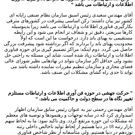
اطلاعات و ارتباطات می باشد “
آقای مهندس سعیدی رئیس اسبق سازمان نظام صنفی رایانه ای
کشور نیز بیان داشتند: رکن اساسی پیشرفت در کشورهای مترقی
بکارگیری فناوری اطلاعات و ارتباطات می باشد زیرا بدینوسیله
کارها سریعتر، دقیق تر و شفاف تر انجام می شود و این رابطه
مستقیمی به پهنای باند دارد. درخواست ما این است که اولاً
محدودیت پهنای باند را بردارند که اگر برداشته شود پیشرفت بزرگی
حاصل می گردد. دوم اینکه: مراکز تصمیم گیری برای حوزه فناوری
اطلاعات و ارتباطات زیاد شده است. شاید این مسئله به راحتی حل
نشود ولی حداقل اگر سازمان بتواند در نهادهایی نظیر شورای عالی
فضای مجازی و سازمان تنظیم مقررات نماینده داشته باشد می
تواند تا حدی راه گشای مشکلات این صنف باشد.
” حرکت جهشی در حوزه فن آوری اطلاعات و ارتباطات مستلزم
تغییر نگاه ها در سطح دولت و حاکمیت می باشد. “
آقای مهندس رحمتی نیز به عنوان رئیس سابق سازمان اظهار
امیدواری کرد که در سایه توجهات و رهنمودها و توصیه های معظم
له مشکلات این حوزه مرتفع گردد. وی تاکید نمود: ما به لحاظ سهم
بازار رتبه 18 در دنیا هستیم از لحاظ تولید ناخالص داخلی رتبه
نوزدهم در دنیا هستیم. ولی متأسفانه از نظر شاخص فناوری