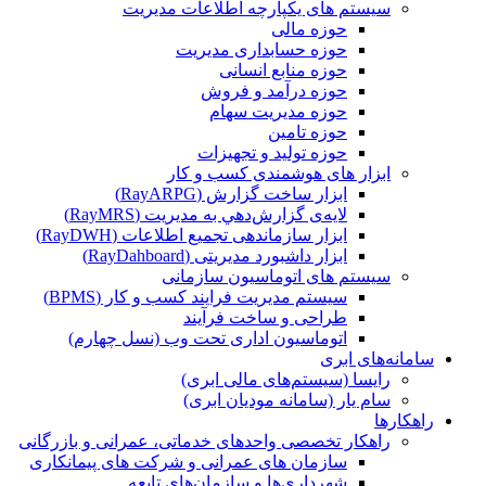
سیستم های یکپارچه اطلاعات مدیریت
حوزه مالی
حوزه حسابداری مدیریت
حوزه منابع انسانی
حوزه درآمد و فروش
حوزه مدیریت سهام
حوزه تامین
حوزه تولید و تجهیزات
ابزار های هوشمندی کسب و کار
ابزار ساخت گزارش (RayARPG)
لایه‌ی گزارش‌دهي به مديريت (RayMRS)
ابزار سازماندهی تجمیع اطلاعات (RayDWH)
ابزار داشبورد مدیریتی (RayDahboard)
سیستم های اتوماسیون سازمانی
سیستم مدیریت فرایند کسب و کار (BPMS)
طراحی و ساخت فرآیند
اتوماسیون اداری تحت وب (نسل چهارم)
سامانه‌های ابری
رایسا (سیستم‌های مالی ابری)
سام یار (سامانه مودیان ابری)
راهکارها
راهکار تخصصی واحدهای خدماتی، عمرانی و بازرگانی
سازمان های عمرانی و شرکت های پیمانکاری
شهرداری‌ها و سازمان‌های تابعه