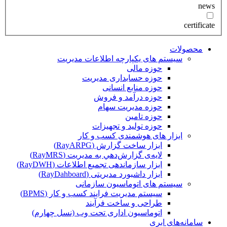
news
certificate
محصولات
سیستم های یکپارچه اطلاعات مدیریت
حوزه مالی
حوزه حسابداری مدیریت
حوزه منابع انسانی
حوزه درآمد و فروش
حوزه مدیریت سهام
حوزه تامین
حوزه تولید و تجهیزات
ابزار های هوشمندی کسب و کار
ابزار ساخت گزارش (RayARPG)
لایه‌ی گزارش‌دهي به مديريت (RayMRS)
ابزار سازماندهی تجمیع اطلاعات (RayDWH)
ابزار داشبورد مدیریتی (RayDahboard)
سیستم های اتوماسیون سازمانی
سیستم مدیریت فرایند کسب و کار (BPMS)
طراحی و ساخت فرآیند
اتوماسیون اداری تحت وب (نسل چهارم)
سامانه‌های ابری