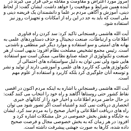
امروز مورد اعتراض و مقاومت و مقابله برخی قرار می گیرند در
آینده همین شرایط و موقعیت را خواهد داشت. ایشان گفت: از لحاظ
دینی، آموزش و آگاهی مردم بر علما و دانشمندان یک فریضه دینی و
ملی است که باید به جد در این راه از امکانات و تجهیزات روز نیز
استفاده شود.
آیت الله هاشمی رفسنجانی تاکید کرد: سد کردن راه فناوری
اطلاعات و ارتباطات، صنعت دیجیتال و حذف دستاوردهای علمی به
بهانه های امنیتی و سو استفاده و موارد دیگر غیر منطقی و ناشدنی
است. رئیس مجمع تشخیص مصلحت نظام افزود: بدیهی است از هر
صنعت و تکنولوژی از جمله صنایع نظامی، ممکن است سو استفاده
هایی شود ولی نمی توان به دلیل سواستفاده های احتمالی از
تکنولوژی هایی که کاربرد های علمی و آموزشی دارند از تولید و نشر
و توسعه آنان جلوگیری کرد بلکه کاربرد و استفاده از علوم مهم
است.
آیت الله هاشمی رفسنجانی با اشاره به اینکه مردم اکنون در اقصی
نقاط کشور حتی روستاها آگاهند و راه خود را انتخاب می کنند گفت:
در حال حاضر مردم اطلاعات و اخبار خود را از کانالهای خبری
انحصاری دریافت نمی کنند و اشتباه است اگر تصور شود می توان
راه های دریافت اطلاعاتی و اخبار صحیح را به مردم سد کرد. ایشان
به جایگاه و نقش بخش خصوصی در حل مشکلات اشاره کرد و
افزود: در هر زمان که به بخش خصوصی مجال و فرصت صحیح
داده شده، کارها به صورت جهشی پیشرفت داشته است.