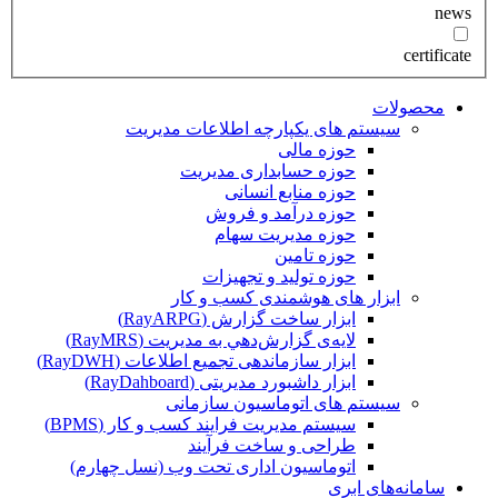
news
certificate
محصولات
سیستم های یکپارچه اطلاعات مدیریت
حوزه مالی
حوزه حسابداری مدیریت
حوزه منابع انسانی
حوزه درآمد و فروش
حوزه مدیریت سهام
حوزه تامین
حوزه تولید و تجهیزات
ابزار های هوشمندی کسب و کار
ابزار ساخت گزارش (RayARPG)
لایه‌ی گزارش‌دهي به مديريت (RayMRS)
ابزار سازماندهی تجمیع اطلاعات (RayDWH)
ابزار داشبورد مدیریتی (RayDahboard)
سیستم های اتوماسیون سازمانی
سیستم مدیریت فرایند کسب و کار (BPMS)
طراحی و ساخت فرآیند
اتوماسیون اداری تحت وب (نسل چهارم)
سامانه‌های ابری