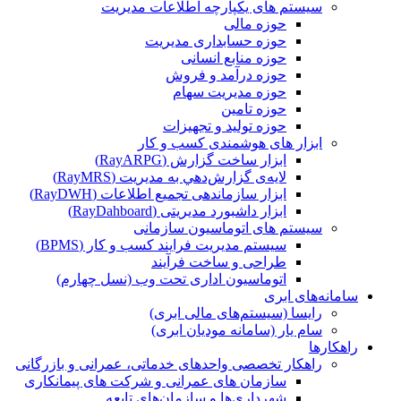
سیستم های یکپارچه اطلاعات مدیریت
حوزه مالی
حوزه حسابداری مدیریت
حوزه منابع انسانی
حوزه درآمد و فروش
حوزه مدیریت سهام
حوزه تامین
حوزه تولید و تجهیزات
ابزار های هوشمندی کسب و کار
ابزار ساخت گزارش (RayARPG)
لایه‌ی گزارش‌دهي به مديريت (RayMRS)
ابزار سازماندهی تجمیع اطلاعات (RayDWH)
ابزار داشبورد مدیریتی (RayDahboard)
سیستم های اتوماسیون سازمانی
سیستم مدیریت فرایند کسب و کار (BPMS)
طراحی و ساخت فرآیند
اتوماسیون اداری تحت وب (نسل چهارم)
سامانه‌های ابری
رایسا (سیستم‌های مالی ابری)
سام یار (سامانه مودیان ابری)
راهکارها
راهکار تخصصی واحدهای خدماتی، عمرانی و بازرگانی
سازمان های عمرانی و شرکت های پیمانکاری
شهرداری‌ها و سازمان‌های تابعه