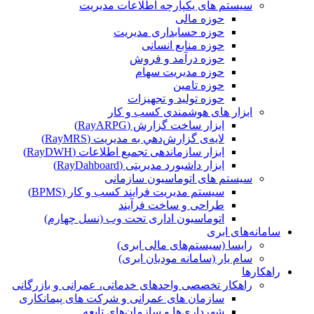
سیستم های یکپارچه اطلاعات مدیریت
حوزه مالی
حوزه حسابداری مدیریت
حوزه منابع انسانی
حوزه درآمد و فروش
حوزه مدیریت سهام
حوزه تامین
حوزه تولید و تجهیزات
ابزار های هوشمندی کسب و کار
ابزار ساخت گزارش (RayARPG)
لایه‌ی گزارش‌دهي به مديريت (RayMRS)
ابزار سازماندهی تجمیع اطلاعات (RayDWH)
ابزار داشبورد مدیریتی (RayDahboard)
سیستم های اتوماسیون سازمانی
سیستم مدیریت فرایند کسب و کار (BPMS)
طراحی و ساخت فرآیند
اتوماسیون اداری تحت وب (نسل چهارم)
سامانه‌های ابری
رایسا (سیستم‌های مالی ابری)
سام یار (سامانه مودیان ابری)
راهکارها
راهکار تخصصی واحدهای خدماتی، عمرانی و بازرگانی
سازمان های عمرانی و شرکت های پیمانکاری
شهرداری‌ها و سازمان‌های تابعه