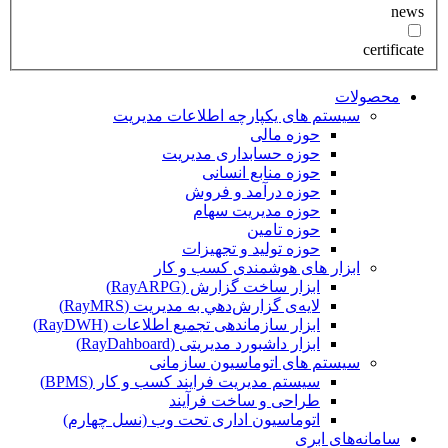
news
certificate
محصولات
سیستم های یکپارچه اطلاعات مدیریت
حوزه مالی
حوزه حسابداری مدیریت
حوزه منابع انسانی
حوزه درآمد و فروش
حوزه مدیریت سهام
حوزه تامین
حوزه تولید و تجهیزات
ابزار های هوشمندی کسب و کار
ابزار ساخت گزارش (RayARPG)
لایه‌ی گزارش‌دهي به مديريت (RayMRS)
ابزار سازماندهی تجمیع اطلاعات (RayDWH)
ابزار داشبورد مدیریتی (RayDahboard)
سیستم های اتوماسیون سازمانی
سیستم مدیریت فرایند کسب و کار (BPMS)
طراحی و ساخت فرآیند
اتوماسیون اداری تحت وب (نسل چهارم)
سامانه‌های ابری