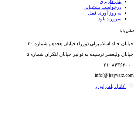
پنل کاربری
درخواست پشتیبانی
به روز آوری قفل
سرور دانلود
تماس با ما
خیابان خالد اسلامبولی (وزرا) خیابان هجدهم شماره ۳۰
خیابان ولیعصر نرسیده به توانیر خیابان لنکران شماره ۵
۰۲۱−۸۴۳۶۳۰۰۰
info[@]rayvarz.com
کانال بله رایورز