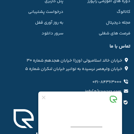
دوره های آموزشی رایورز
پنل کاربری
کاتالوگ
درخواست پشتیبانی
مجله دیجیتال
به روز آوری قفل
فرصت های شغلی
سرور دانلود
تماس با ما
خیابان خالد اسلامبولی (وزرا) خیابان هجدهم شماره ۳۰
خیابان ولیعصر نرسیده به توانیر خیابان لنکران شماره ۵
۰۲۱−۸۴۳۶۳۰۰۰
info[@]rayvarz.com
کانال بله رایورز