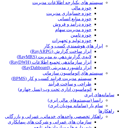
سیستم های یکپارچه اطلاعات مدیریت
حوزه مالی
حوزه حسابداری مدیریت
حوزه منابع انسانی
حوزه درآمد و فروش
حوزه مدیریت سهام
حوزه تامین
حوزه تولید و تجهیزات
ابزار های هوشمندی کسب و کار
ابزار ساخت گزارش (RayARPG)
لایه‌ی گزارش‌دهي به مديريت (RayMRS)
ابزار سازماندهی تجمیع اطلاعات (RayDWH)
ابزار داشبورد مدیریتی (RayDahboard)
سیستم های اتوماسیون سازمانی
سیستم مدیریت فرایند کسب و کار (BPMS)
طراحی و ساخت فرآیند
اتوماسیون اداری تحت وب (نسل چهارم)
سامانه‌های ابری
رایسا (سیستم‌های مالی ابری)
سام یار (سامانه مودیان ابری)
راهکارها
راهکار تخصصی واحدهای خدماتی، عمرانی و بازرگانی
سازمان های عمرانی و شرکت های پیمانکاری
شهرداری‌ها و سازمان‌های تابعه