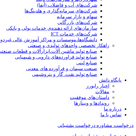
شرکت‌های آب و فاضلاب (آبفا)
شرکت‌های سرمایه‌گذاری و هلدینگ‌ها
سهام و بازار سرمایه
شرکت‌های بازرگانی
سازمان‌های ارائه دهنده‌ی خدمات پولی و بانکی
شرکت‌های خدمات ICT
دانشگاه‌ها،موسسات و مراکز آموزش عالی غیردول
راهکار تخصصی واحدهای تولیدی و صنعتی
صنایع توليد ماشين آلات،ابزارآلات و قطعات صنعتی
صنایع تولید فراورده‌های دارویی و شیمیایی
صنایع لبنی
صنعت سیمان و فرآورده های معدنی
صنایع تولید نفت، گاز و پتروشيمی
پایگاه دانش
اخبار رایورز
مقالات
داستان‌های موفقیت
رویدادها و وبینارها
درباره ما
تماس با ما
درخواست مشاوره
درخواست پشتیبانی
درخواست پشتیبانی تهران