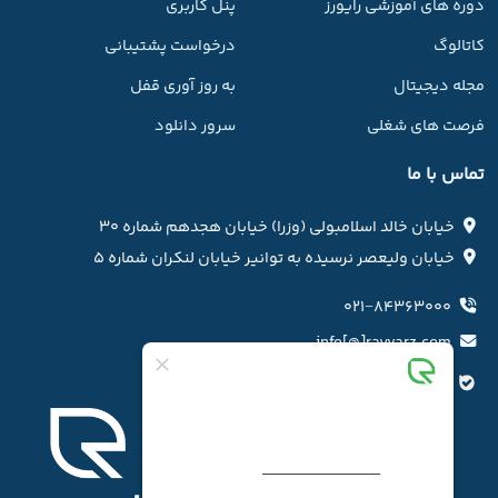
دوره های آموزشی رایورز
پنل کاربری
کاتالوگ
درخواست پشتیبانی
مجله دیجیتال
به روز آوری قفل
فرصت های شغلی
سرور دانلود
تماس با ما
خیابان خالد اسلامبولی (وزرا) خیابان هجدهم شماره ۳۰
خیابان ولیعصر نرسیده به توانیر خیابان لنکران شماره ۵
۰۲۱−۸۴۳۶۳۰۰۰
info[@]rayvarz.com
کانال بله رایورز