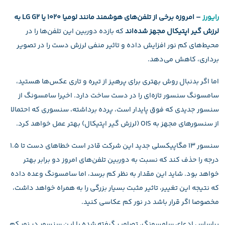
رایورز
– امروزه برخی از تلفن‌های هوشمند مانند لومیا 1020 یا LG G2 به
لرزش گیر اپتیکال مجهز شده‌اند
که بازده دوربین‌ این تلفن‌ها را در
محیط‌های کم نور افزایش داده و تاثیر منفی لرزش دست را در تصویر
برداری، کاهش می‌دهد.
اما اگر بدنبال روش بهتری برای پرهیز از تیره و تاری عکس‌ها هستید،
سامسونگ سنسور تازه‌ای را در دست ساخت دارد. اخیرا سامسونگ از
سنسور جدیدی که فوق پایدار است، پرده برداشته، سنسوری که احتمالا
از سنسورهای مجهز به OIS (لرزش گیر اپتیکال) بهتر عمل خواهد کرد.
سنسور 13 مگاپیکسلی جدید این شرکت قادر است خطاهای دست تا 1.5
درجه را حذف کند که نسبت به دوربین تلفن‌های امروز دو برابر بهتر
خواهد بود. شاید این مقدار به نظر کم برسد، اما سامسونگ وعده داده
که نتیجه این تغییر، تاثیر مثبت بسیار بزرگی را به همراه خواهد داشت،
مخصوصا اگر قرار باشد در نور کم عکاسی کنید.
براساس ادعای سامسونگ، تصاویر گرفته شده با این سنسور در نور کم