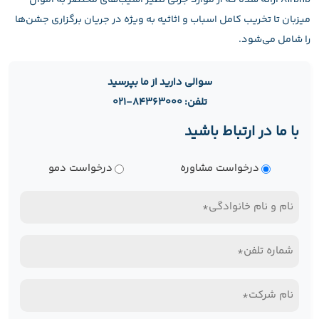
Airbnb ارائه شده که از موارد جزئی نظیر آسیب‌های مختصر به اموال
میزبان تا تخریب کامل اسباب و اثاثیه به ویژه در جریان برگزاری جشن‌ها
را شامل می‌شود.
سوالی دارید از ما بپرسید
تلفن: ۸۴۳۶۳۰۰۰-۰۲۱
با ما در ارتباط باشید
نوع
درخواست مشاوره
درخواست دمو
درخواست
نام
و
تلفن
نام
همراه*
خانوادگی
نام
(Required)
(Required)
شرکت*