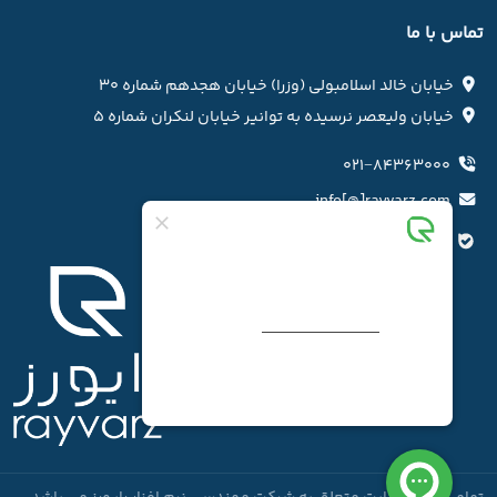
تماس با ما
خیابان خالد اسلامبولی (وزرا) خیابان هجدهم شماره ۳۰
خیابان ولیعصر نرسیده به توانیر خیابان لنکران شماره ۵
۰۲۱−۸۴۳۶۳۰۰۰
info[@]rayvarz.com
کانال بله رایورز