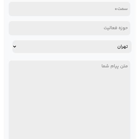
سمت*
(Required)
(Required)
حوزه
فعالیت
آدرس
استان
پیام