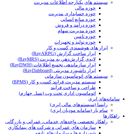
سیستم های یکپارچه اطلاعات مدیریت
حوزه مالی
حوزه حسابداری مدیریت
حوزه منابع انسانی
حوزه درآمد و فروش
حوزه مدیریت سهام
حوزه تامین
حوزه تولید و تجهیزات
ابزار های هوشمندی کسب و کار
ابزار ساخت گزارش (RayARPG)
لایه‌ی گزارش‌دهي به مديريت (RayMRS)
ابزار سازماندهی تجمیع اطلاعات (RayDWH)
ابزار داشبورد مدیریتی (RayDahboard)
سیستم های اتوماسیون سازمانی
سیستم مدیریت فرایند کسب و کار (BPMS)
طراحی و ساخت فرآیند
اتوماسیون اداری تحت وب (نسل چهارم)
سامانه‌های ابری
رایسا (سیستم‌های مالی ابری)
سام یار (سامانه مودیان ابری)
راهکارها
راهکار تخصصی واحدهای خدماتی، عمرانی و بازرگانی
سازمان های عمرانی و شرکت های پیمانکاری
شهرداری‌ها و سازمان‌های تابعه