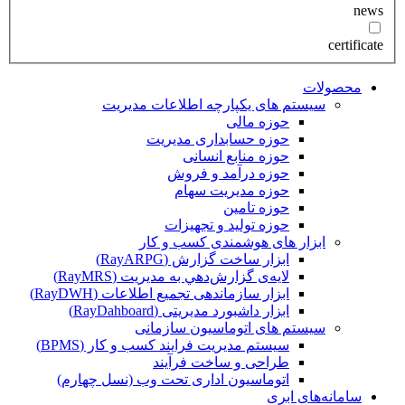
news
certificate
محصولات
سیستم های یکپارچه اطلاعات مدیریت
حوزه مالی
حوزه حسابداری مدیریت
حوزه منابع انسانی
حوزه درآمد و فروش
حوزه مدیریت سهام
حوزه تامین
حوزه تولید و تجهیزات
ابزار های هوشمندی کسب و کار
ابزار ساخت گزارش (RayARPG)
لایه‌ی گزارش‌دهي به مديريت (RayMRS)
ابزار سازماندهی تجمیع اطلاعات (RayDWH)
ابزار داشبورد مدیریتی (RayDahboard)
سیستم های اتوماسیون سازمانی
سیستم مدیریت فرایند کسب و کار (BPMS)
طراحی و ساخت فرآیند
اتوماسیون اداری تحت وب (نسل چهارم)
سامانه‌های ابری