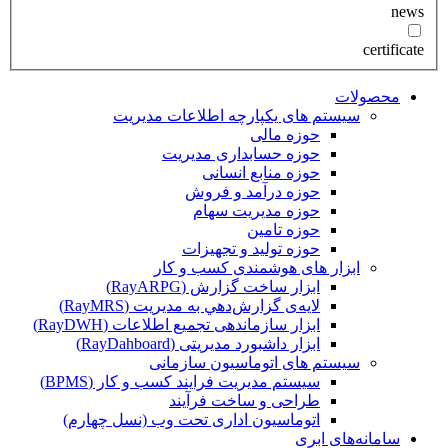
news
certificate
محصولات
سیستم های یکپارچه اطلاعات مدیریت
حوزه مالی
حوزه حسابداری مدیریت
حوزه منابع انسانی
حوزه درآمد و فروش
حوزه مدیریت سهام
حوزه تامین
حوزه تولید و تجهیزات
ابزار های هوشمندی کسب و کار
ابزار ساخت گزارش (RayARPG)
لایه‌ی گزارش‌دهي به مديريت (RayMRS)
ابزار سازماندهی تجمیع اطلاعات (RayDWH)
ابزار داشبورد مدیریتی (RayDahboard)
سیستم های اتوماسیون سازمانی
سیستم مدیریت فرایند کسب و کار (BPMS)
طراحی و ساخت فرآیند
اتوماسیون اداری تحت وب (نسل چهارم)
سامانه‌های ابری