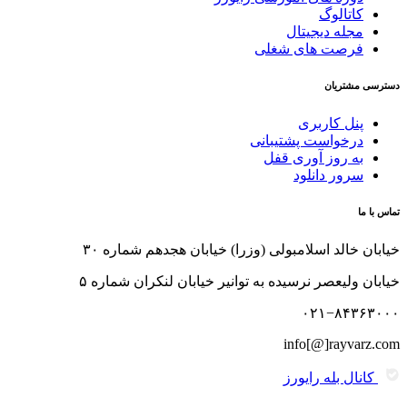
کاتالوگ
مجله دیجیتال
فرصت های شغلی
دسترسی مشتریان
پنل کاربری
درخواست پشتیبانی
به روز آوری قفل
سرور دانلود
تماس با ما
خیابان خالد اسلامبولی (وزرا) خیابان هجدهم شماره ۳۰
خیابان ولیعصر نرسیده به توانیر خیابان لنکران شماره ۵
۰۲۱−۸۴۳۶۳۰۰۰
info[@]rayvarz.com
کانال بله رایورز