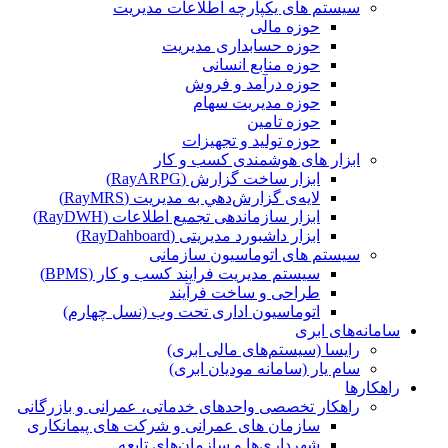
سیستم های یکپارچه اطلاعات مدیریت
حوزه مالی
حوزه حسابداری مدیریت
حوزه منابع انسانی
حوزه درآمد و فروش
حوزه مدیریت سهام
حوزه تامین
حوزه تولید و تجهیزات
ابزار های هوشمندی کسب و کار
ابزار ساخت گزارش (RayARPG)
لایه‌ی گزارش‌دهي به مديريت (RayMRS)
ابزار سازماندهی تجمیع اطلاعات (RayDWH)
ابزار داشبورد مدیریتی (RayDahboard)
سیستم های اتوماسیون سازمانی
سیستم مدیریت فرایند کسب و کار (BPMS)
طراحی و ساخت فرآیند
اتوماسیون اداری تحت وب (نسل چهارم)
سامانه‌های ابری
رایسا (سیستم‌های مالی ابری)
سام یار (سامانه مودیان ابری)
راهکارها
راهکار تخصصی واحدهای خدماتی، عمرانی و بازرگانی
سازمان های عمرانی و شرکت های پیمانکاری
شهرداری‌ها و سازمان‌های تابعه