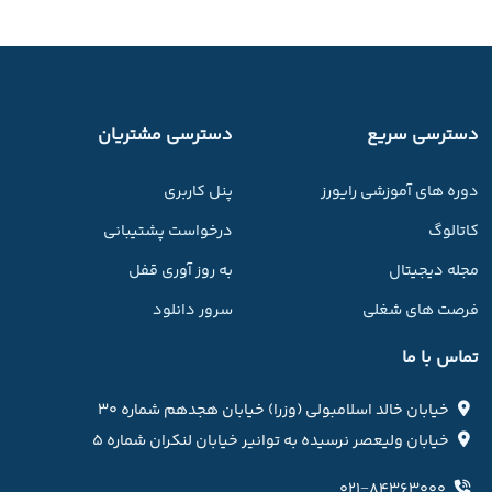
دسترسی سریع
دسترسی مشتریان
دوره های آموزشی رایورز
پنل کاربری
کاتالوگ
درخواست پشتیبانی
مجله دیجیتال
به روز آوری قفل
فرصت های شغلی
سرور دانلود
تماس با ما
خیابان خالد اسلامبولی (وزرا) خیابان هجدهم شماره ۳۰
خیابان ولیعصر نرسیده به توانیر خیابان لنکران شماره ۵
۰۲۱−۸۴۳۶۳۰۰۰