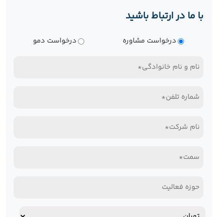
با ما در ارتباط باشید
نوع
درخواست مشاوره
درخواست دمو
درخواست
نام
و
تلفن
نام
همراه*
خانوادگی
نام
(Required)
(Required)
شرکت*
سمت*
(Required)
(Required)
حوزه
فعالیت
آدرس