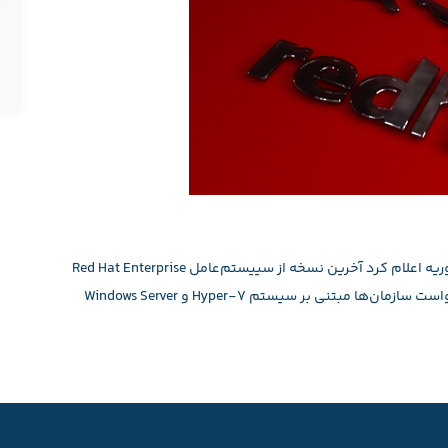
با این وجود باید توجه داشت مایکروسافت در تاریخ ۲۳ فوریه اعلام کرد آخرین نسخه از سییستم‌عامل Red Hat Enterprise
Linux که با نام RHEL 7.0 شناخته می‌شود، در صورت درخواست سازمان‌ها مبتنی بر سیستم Hyper-7 و Windows Server