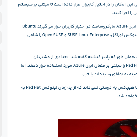
 این امکان را در اختیار کاربران قرار داده است تا مبتنی بر سیستم
و
ن
ن
ش
خ
لیست برنامه‌های لینوکس که هم‌اکنون مبتنی بر خدمات ابری Azure مایکروسافت در اختیار کاربران قرار می‌گیرند Ubuntu
ح
شرکت Canonical، CentOS شرکت OpenLogic، CoreOS، لینوکس اوراکل، SUSE Linux Enterprise و Open SUSE را شامل
ف
پ
 هنوز خبری از خدمات شرکت Red Hat نیست. همان طور که پاییز گذشته گفته شد، ‌تعدادی از مشتریان
مایکروسافت علاقه فراوان دارند تا مجوزهای نرم‌افزاری Red Hat را مبتنی بر فضای ابری Azure مورد استفاده قرار دهند. اما
البته تئوری‌های فراوانی در این زمینه مطرح شده است، اما هیچکس به درستی نمی‌داند که از چه زمان لینوکس Red Hat به