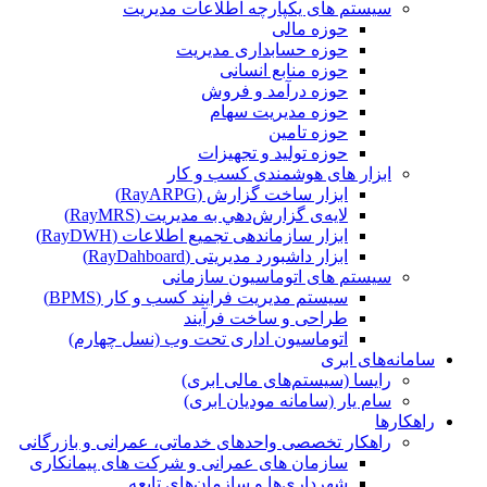
سیستم های یکپارچه اطلاعات مدیریت
حوزه مالی
حوزه حسابداری مدیریت
حوزه منابع انسانی
حوزه درآمد و فروش
حوزه مدیریت سهام
حوزه تامین
حوزه تولید و تجهیزات
ابزار های هوشمندی کسب و کار
ابزار ساخت گزارش (RayARPG)
لایه‌ی گزارش‌دهي به مديريت (RayMRS)
ابزار سازماندهی تجمیع اطلاعات (RayDWH)
ابزار داشبورد مدیریتی (RayDahboard)
سیستم های اتوماسیون سازمانی
سیستم مدیریت فرایند کسب و کار (BPMS)
طراحی و ساخت فرآیند
اتوماسیون اداری تحت وب (نسل چهارم)
سامانه‌های ابری
رایسا (سیستم‌های مالی ابری)
سام یار (سامانه مودیان ابری)
راهکارها
راهکار تخصصی واحدهای خدماتی، عمرانی و بازرگانی
سازمان های عمرانی و شرکت های پیمانکاری
شهرداری‌ها و سازمان‌های تابعه