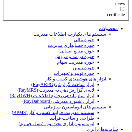
news
certificate
محصولات
سیستم های یکپارچه اطلاعات مدیریت
حوزه مالی
حوزه حسابداری مدیریت
حوزه منابع انسانی
حوزه درآمد و فروش
حوزه مدیریت سهام
حوزه تامین
حوزه تولید و تجهیزات
ابزار های هوشمندی کسب و کار
ابزار ساخت گزارش (RayARPG)
لایه‌ی گزارش‌دهي به مديريت (RayMRS)
ابزار سازماندهی تجمیع اطلاعات (RayDWH)
ابزار داشبورد مدیریتی (RayDahboard)
سیستم های اتوماسیون سازمانی
سیستم مدیریت فرایند کسب و کار (BPMS)
طراحی و ساخت فرآیند
اتوماسیون اداری تحت وب (نسل چهارم)
سامانه‌های ابری