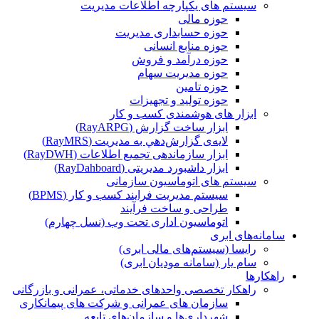
سیستم های یکپارچه اطلاعات مدیریت
حوزه مالی
حوزه حسابداری مدیریت
حوزه منابع انسانی
حوزه درآمد و فروش
حوزه مدیریت سهام
حوزه تامین
حوزه تولید و تجهیزات
ابزار های هوشمندی کسب و کار
ابزار ساخت گزارش (RayARPG)
لایه‌ی گزارش‌دهي به مديريت (RayMRS)
ابزار سازماندهی تجمیع اطلاعات (RayDWH)
ابزار داشبورد مدیریتی (RayDahboard)
سیستم های اتوماسیون سازمانی
سیستم مدیریت فرایند کسب و کار (BPMS)
طراحی و ساخت فرآیند
اتوماسیون اداری تحت وب (نسل چهارم)
سامانه‌های ابری
رایسا (سیستم‌های مالی ابری)
سام یار (سامانه مودیان ابری)
راهکارها
راهکار تخصصی واحدهای خدماتی، عمرانی و بازرگانی
سازمان های عمرانی و شرکت های پیمانکاری
شهرداری‌ها و سازمان‌های تابعه