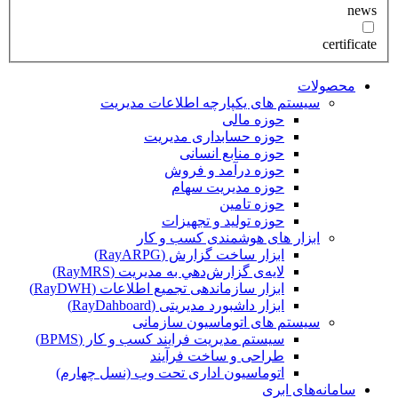
news
certificate
محصولات
سیستم های یکپارچه اطلاعات مدیریت
حوزه مالی
حوزه حسابداری مدیریت
حوزه منابع انسانی
حوزه درآمد و فروش
حوزه مدیریت سهام
حوزه تامین
حوزه تولید و تجهیزات
ابزار های هوشمندی کسب و کار
ابزار ساخت گزارش (RayARPG)
لایه‌ی گزارش‌دهي به مديريت (RayMRS)
ابزار سازماندهی تجمیع اطلاعات (RayDWH)
ابزار داشبورد مدیریتی (RayDahboard)
سیستم های اتوماسیون سازمانی
سیستم مدیریت فرایند کسب و کار (BPMS)
طراحی و ساخت فرآیند
اتوماسیون اداری تحت وب (نسل چهارم)
سامانه‌های ابری