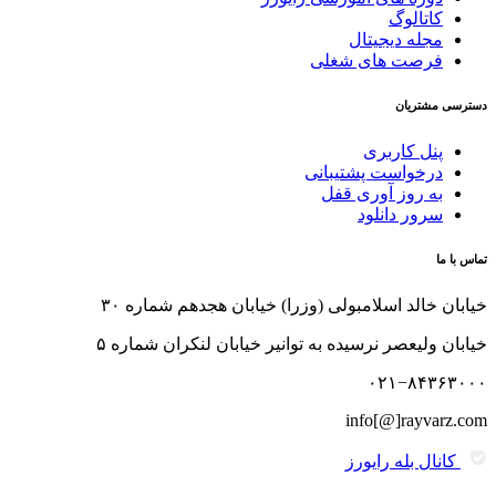
کاتالوگ
مجله دیجیتال
فرصت های شغلی
دسترسی مشتریان
پنل کاربری
درخواست پشتیبانی
به روز آوری قفل
سرور دانلود
تماس با ما
خیابان خالد اسلامبولی (وزرا) خیابان هجدهم شماره ۳۰
خیابان ولیعصر نرسیده به توانیر خیابان لنکران شماره ۵
۰۲۱−۸۴۳۶۳۰۰۰
info[@]rayvarz.com
کانال بله رایورز