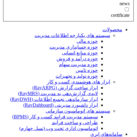
news
certificate
محصولات
سیستم های یکپارچه اطلاعات مدیریت
حوزه مالی
حوزه حسابداری مدیریت
حوزه منابع انسانی
حوزه درآمد و فروش
حوزه مدیریت سهام
حوزه تامین
حوزه تولید و تجهیزات
ابزار های هوشمندی کسب و کار
ابزار ساخت گزارش (RayARPG)
لایه‌ی گزارش‌دهي به مديريت (RayMRS)
ابزار سازماندهی تجمیع اطلاعات (RayDWH)
ابزار داشبورد مدیریتی (RayDahboard)
سیستم های اتوماسیون سازمانی
سیستم مدیریت فرایند کسب و کار (BPMS)
طراحی و ساخت فرآیند
اتوماسیون اداری تحت وب (نسل چهارم)
سامانه‌های ابری