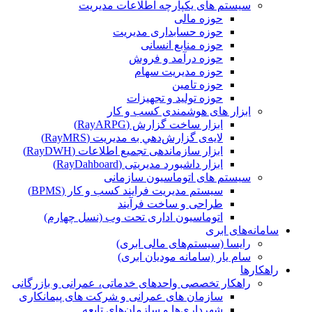
سیستم های یکپارچه اطلاعات مدیریت
حوزه مالی
حوزه حسابداری مدیریت
حوزه منابع انسانی
حوزه درآمد و فروش
حوزه مدیریت سهام
حوزه تامین
حوزه تولید و تجهیزات
ابزار های هوشمندی کسب و کار
ابزار ساخت گزارش (RayARPG)
لایه‌ی گزارش‌دهي به مديريت (RayMRS)
ابزار سازماندهی تجمیع اطلاعات (RayDWH)
ابزار داشبورد مدیریتی (RayDahboard)
سیستم های اتوماسیون سازمانی
سیستم مدیریت فرایند کسب و کار (BPMS)
طراحی و ساخت فرآیند
اتوماسیون اداری تحت وب (نسل چهارم)
سامانه‌های ابری
رایسا (سیستم‌های مالی ابری)
سام یار (سامانه مودیان ابری)
راهکارها
راهکار تخصصی واحدهای خدماتی، عمرانی و بازرگانی
سازمان های عمرانی و شرکت های پیمانکاری
شهرداری‌ها و سازمان‌های تابعه