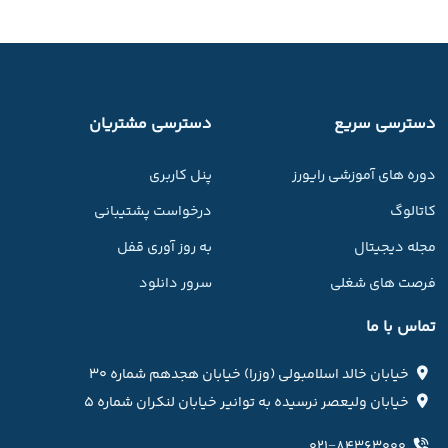
دسترسی سریع
دسترسی مشتریان
دوره های آموزشی رایورز
پنل کاربری
کاتالوگ
درخواست پشتیبانی
مجله دیجیتال
به روز آوری قفل
فرصت های شغلی
سرور دانلود
تماس با ما
خیابان خالد اسلامبولی (وزرا) خیابان هجدهم شماره ۳۰
خیابان ولیعصر نرسیده به توانیر خیابان لنکران شماره ۵
۰۲۱−۸۴۳۶۳۰۰۰