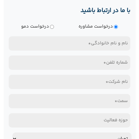
با ما در ارتباط باشید
نوع
درخواست مشاوره
درخواست دمو
درخواست
نام
و
تلفن
نام
همراه*
خانوادگی
نام
(Required)
(Required)
شرکت*
سمت*
(Required)
(Required)
حوزه
فعالیت
آدرس