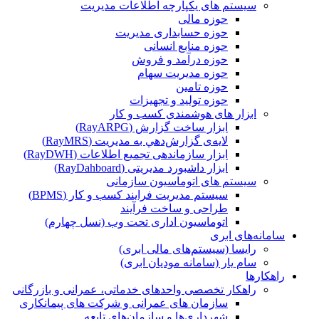
سیستم های یکپارچه اطلاعات مدیریت
حوزه مالی
حوزه حسابداری مدیریت
حوزه منابع انسانی
حوزه درآمد و فروش
حوزه مدیریت سهام
حوزه تامین
حوزه تولید و تجهیزات
ابزار های هوشمندی کسب و کار
ابزار ساخت گزارش (RayARPG)
لایه‌ی گزارش‌دهي به مديريت (RayMRS)
ابزار سازماندهی تجمیع اطلاعات (RayDWH)
ابزار داشبورد مدیریتی (RayDahboard)
سیستم های اتوماسیون سازمانی
سیستم مدیریت فرایند کسب و کار (BPMS)
طراحی و ساخت فرآیند
اتوماسیون اداری تحت وب (نسل چهارم)
سامانه‌های ابری
رایسا (سیستم‌های مالی ابری)
سام یار (سامانه مودیان ابری)
راهکارها
راهکار تخصصی واحدهای خدماتی، عمرانی و بازرگانی
سازمان های عمرانی و شرکت های پیمانکاری
شهرداری‌ها و سازمان‌های تابعه