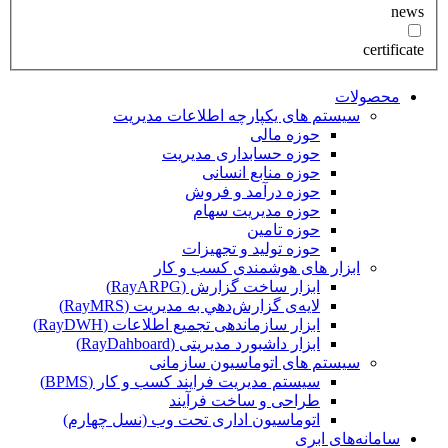
news
certificate
محصولات
سیستم های یکپارچه اطلاعات مدیریت
حوزه مالی
حوزه حسابداری مدیریت
حوزه منابع انسانی
حوزه درآمد و فروش
حوزه مدیریت سهام
حوزه تامین
حوزه تولید و تجهیزات
ابزار های هوشمندی کسب و کار
ابزار ساخت گزارش (RayARPG)
لایه‌ی گزارش‌دهي به مديريت (RayMRS)
ابزار سازماندهی تجمیع اطلاعات (RayDWH)
ابزار داشبورد مدیریتی (RayDahboard)
سیستم های اتوماسیون سازمانی
سیستم مدیریت فرایند کسب و کار (BPMS)
طراحی و ساخت فرآیند
اتوماسیون اداری تحت وب (نسل چهارم)
سامانه‌های ابری