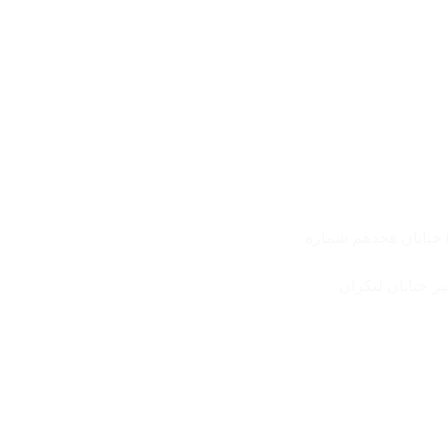
) خیابان هجدهم شماره
یر خیابان لنکران