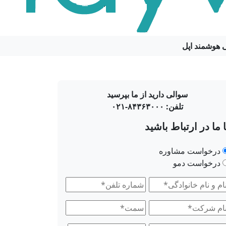
ی هوشمند اپل
سوالی دارید از ما بپرسید
تلفن: ۸۴۳۶۳۰۰۰-۰۲۱
ا ما در ارتباط باشید
وع
درخواست مشاوره
درخواست دمو
رخواست
م
تلفن
همراه*
م
سمت*
م
(Required)
رکت*
(Required)
انوادگی
(Required)