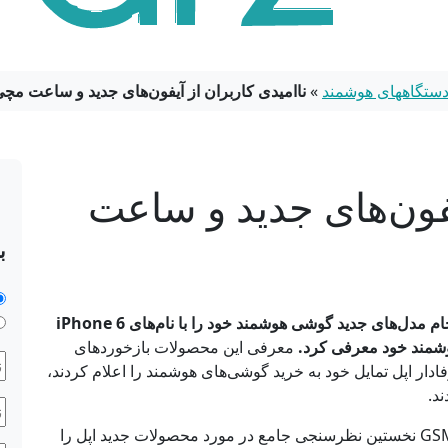
 دستگاههای هوشمند
»
ناامیدی کاربران از آیفون‌های جدید و ساعت مچ
یفون‌های جدید و ساعت
ب
ن
– پس از مدت‌ها انتظار اپل هفته گذشته سرانجام مدل‌های جدید گوشی هوشمند خود را با نام‌های iPhone 6
د
معرفی این محصولات بازخوردهای
نا
دار اپل تمایل خود به خرید گوشی‌های هوشمند را اعلام کردند،
و
د.
نا
نا
ش
خ
، در این راستا مرکز خبری GSMArena نخستین نظرسنجی جامع در مورد محصولات جدید اپل را