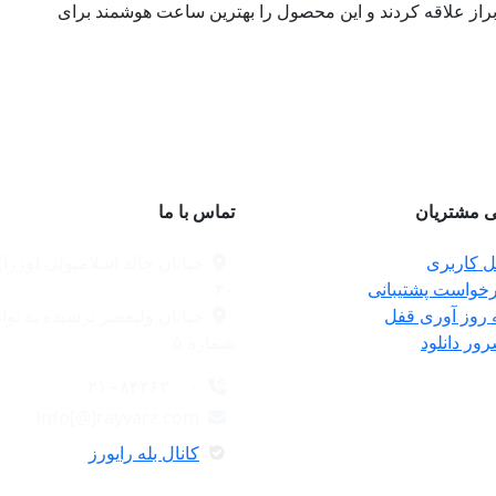
 نیز نسبت به آن ابراز علاقه کردند و این محصول را بهترین ساعت هوشمند برای
 مشتریان
تماس با ما
ل کاربری
خیابان خالد اسلامبولی (وزرا
خواست پشتیبانی
۳۰
 روز آوری قفل
خیابان ولیعصر نرسیده به توان
ور دانلود
شماره ۵
۰۲۱−۸۴۳۶۳۰۰۰
info[@]rayvarz.com
کانال بله رایورز