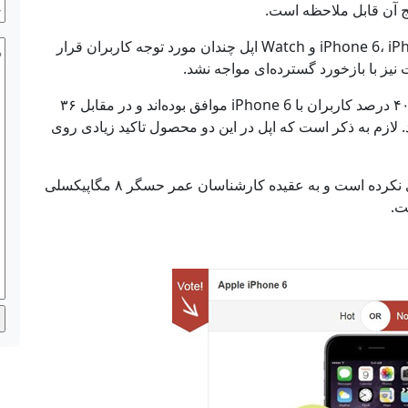
ح
یج آن قابل ملاحظه است.
ف
باید اعتراف کرد هیچ یک از سه محصول iPhone 6، iPhone 6 Plus و Watch اپل چندان مورد توجه کاربران قرار
پی
یز با بازخورد گسترده‌ای مواجه نشد.
نتایج حاصل از این نظرسنجی جامع نشان داد که تنها ۴۰ درصد کاربران با iPhone 6 موافق بوده‌اند و در مقابل ۳۶
iPhone ابراز تمایل کردند. لازم به ذکر است که اپل در این دو محصول تاکید زیادی روی
دوربین دیجیتالی نیز از ۴ سال قبل تاکنون هیچ تغییری نکرده است و به عقیده کارشناسان عمر حسگر ۸ مگاپیکسلی
ت.