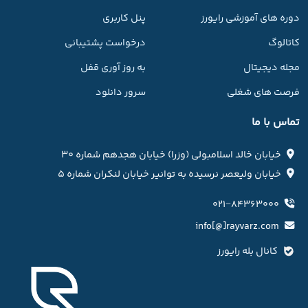
دوره های آموزشی رایورز
پنل کاربری
کاتالوگ
درخواست پشتیبانی
مجله دیجیتال
به روز آوری قفل
فرصت های شغلی
سرور دانلود
تماس با ما
خیابان خالد اسلامبولی (وزرا) خیابان هجدهم شماره ۳۰
خیابان ولیعصر نرسیده به توانیر خیابان لنکران شماره ۵
۰۲۱−۸۴۳۶۳۰۰۰
info[@]rayvarz.com
کانال بله رایورز