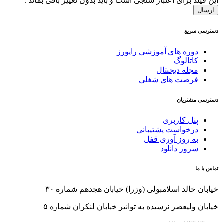
این فیلد برای اعتبار سنجی است و باید بدون تغییر باقی بماند .
دسترسی سریع
دوره های آموزشی رایورز
کاتالوگ
مجله دیجیتال
فرصت های شغلی
دسترسی مشتریان
پنل کاربری
درخواست پشتیبانی
به روز آوری قفل
سرور دانلود
تماس با ما
خیابان خالد اسلامبولی (وزرا) خیابان هجدهم شماره ۳۰
خیابان ولیعصر نرسیده به توانیر خیابان لنکران شماره ۵