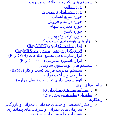
سیستم های یکپارچه اطلاعات مدیریت
حوزه مالی
حوزه حسابداری مدیریت
حوزه منابع انسانی
حوزه درآمد و فروش
حوزه مدیریت سهام
حوزه تامین
حوزه تولید و تجهیزات
ابزار های هوشمندی کسب و کار
ابزار ساخت گزارش (RayARPG)
لایه‌ی گزارش‌دهي به مديريت (RayMRS)
ابزار سازماندهی تجمیع اطلاعات (RayDWH)
ابزار داشبورد مدیریتی (RayDahboard)
سیستم های اتوماسیون سازمانی
سیستم مدیریت فرایند کسب و کار (BPMS)
طراحی و ساخت فرآیند
اتوماسیون اداری تحت وب (نسل چهارم)
سامانه‌های ابری
رایسا (سیستم‌های مالی ابری)
سام یار (سامانه مودیان ابری)
راهکارها
راهکار تخصصی واحدهای خدماتی، عمرانی و بازرگانی
سازمان های عمرانی و شرکت های پیمانکاری
شهرداری‌ها و سازمان‌های تابعه