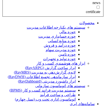
news
certificate
محصولات
سیستم های یکپارچه اطلاعات مدیریت
حوزه مالی
حوزه حسابداری مدیریت
حوزه منابع انسانی
حوزه درآمد و فروش
حوزه مدیریت سهام
حوزه تامین
حوزه تولید و تجهیزات
ابزار های هوشمندی کسب و کار
ابزار ساخت گزارش (RayARPG)
لایه‌ی گزارش‌دهي به مديريت (RayMRS)
ابزار سازماندهی تجمیع اطلاعات (RayDWH)
ابزار داشبورد مدیریتی (RayDahboard)
سیستم های اتوماسیون سازمانی
سیستم مدیریت فرایند کسب و کار (BPMS)
طراحی و ساخت فرآیند
اتوماسیون اداری تحت وب (نسل چهارم)
سامانه‌های ابری