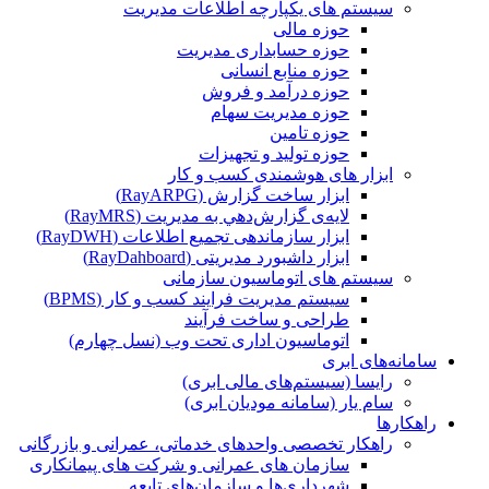
سیستم های یکپارچه اطلاعات مدیریت
حوزه مالی
حوزه حسابداری مدیریت
حوزه منابع انسانی
حوزه درآمد و فروش
حوزه مدیریت سهام
حوزه تامین
حوزه تولید و تجهیزات
ابزار های هوشمندی کسب و کار
ابزار ساخت گزارش (RayARPG)
لایه‌ی گزارش‌دهي به مديريت (RayMRS)
ابزار سازماندهی تجمیع اطلاعات (RayDWH)
ابزار داشبورد مدیریتی (RayDahboard)
سیستم های اتوماسیون سازمانی
سیستم مدیریت فرایند کسب و کار (BPMS)
طراحی و ساخت فرآیند
اتوماسیون اداری تحت وب (نسل چهارم)
سامانه‌های ابری
رایسا (سیستم‌های مالی ابری)
سام یار (سامانه مودیان ابری)
راهکارها
راهکار تخصصی واحدهای خدماتی، عمرانی و بازرگانی
سازمان های عمرانی و شرکت های پیمانکاری
شهرداری‌ها و سازمان‌های تابعه