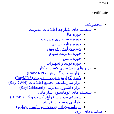
news
certificate
محصولات
سیستم های یکپارچه اطلاعات مدیریت
حوزه مالی
حوزه حسابداری مدیریت
حوزه منابع انسانی
حوزه درآمد و فروش
حوزه مدیریت سهام
حوزه تامین
حوزه تولید و تجهیزات
ابزار های هوشمندی کسب و کار
ابزار ساخت گزارش (RayARPG)
لایه‌ی گزارش‌دهي به مديريت (RayMRS)
ابزار سازماندهی تجمیع اطلاعات (RayDWH)
ابزار داشبورد مدیریتی (RayDahboard)
سیستم های اتوماسیون سازمانی
سیستم مدیریت فرایند کسب و کار (BPMS)
طراحی و ساخت فرآیند
اتوماسیون اداری تحت وب (نسل چهارم)
سامانه‌های ابری