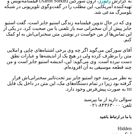
به گزارش
رایورز
، آرون سورکین (Aaron Sorkin) فیلمنامه‌نویس و
تهیه‌کننده آمریکایی، این مطلب را در گفت‌وگوی تلویزیونی در شبکه
بلومبرگ مدعی شد.
وی که در حال تدوین فیلمنامه زندگی استیو جابز است، گفت استیو
جابز پیش از آن سخنرانی سه بار تلفنی با من صحبت کرد. در یکی از
این تماس‌ها از من خواست در نوشتن متن سخنرانی‌اش به او کمک
کنم.
آقای سورکین می‌گوید اگر چه وی برخی اشتباه‌های چاپی و املایی
متن را برطرف کرده ولی در هیچ یک از اندیشه‌ها و عبارات نطق
دست نبرده است. وی می‌گوید: این، اندیشه استیو جابز است و من
چند قطعه موسیقی به آن افزوده‌ام.
به نظر می‌رسد خود استیو جابز نیز تحت‌تاثیر سخنرانی‌اش قرار
گرفته بود زیرا در تمام دستگاه‌های مک، این متن در داخل یک فایل
txt به صورت پیش‌فرض وجود دارد.
سوالی دارید از ما بپرسید
تلفن: ۸۴۳۶۳۰۰۰-۰۲۱
با ما در ارتباط باشید
Hidden