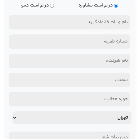
نوع
درخواست مشاوره
درخواست دمو
درخواست
نام
و
تلفن
نام
همراه*
خانوادگی
نام
(Required)
(Required)
شرکت*
سمت*
(Required)
(Required)
حوزه
فعالیت
آدرس
استان
پیام