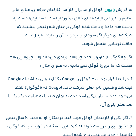
به گزارش
رایورز
، گوگل از مدیران کارآمد، کارکنان حرفه‌ای، منابع مالی
عظیم و انبوهی از ایده‌های خلاق برخوردار است. همه اینها دست به
دست هم داده و باعث شده گوگل بر چنان قله رفیعی بنشیند که
شرکت‌های دیگر اگر سودای رسیدن به آن را دارند، باید زحمات
طاقت‌فرسایی متحمل شوند.
اگر چه گوگل از کاربران خود چیزهای زیادی می‌داند ولی چیزهایی هم
هست که ما درباره گوگل نمی‌دانیم. به عنوان مثال:
۱. در ابتدا قرار بود اسم گوگل را Googol بگذارند ولی به اشتباه Google
ثبت شد و همین نام اصلی شرکت ماند. Googol که «گوگول» تلفظ
می‌شود عدد بسیار بزرگی است: ده به توان صد، یا به عبارت دیگر یک با
صد صفر جلوی آن.
۲. اگر یکی از کارمندان گوگل فوت کند، نزدیکان او به مدت ۱۰ سال نیمی
از حقوق وی را دریافت خواهند کرد. این مسئله در قراردادی که گوگل با
کارمندان خود می‌بندد، درج شده است.