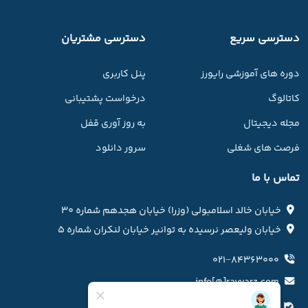
دسترسی سریع
دسترسی مشتریان
دوره های آموزشی رایورز
پنل کاربری
کاتالوگ
درخواست پشتیبانی
مجله دیجیتال
به روز آوری قفل
فرصت های شغلی
سرور دانلود
تماس با ما
خیابان خالد اسلامبولی (وزرا) خیابان هجدهم شماره ۳۰
خیابان ولیعصر نرسیده به توانیر خیابان لنکران شماره ۵
۰۲۱−۸۴۳۶۳۰۰۰
info[@]rayvarz.com
کانال بله رایورز