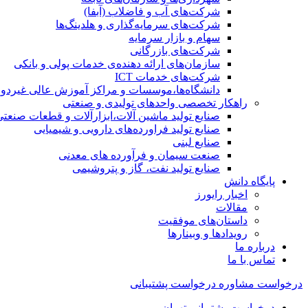
شرکت‌های آب و فاضلاب (آبفا)
شرکت‌های سرمایه‌گذاری و هلدینگ‌ها
سهام و بازار سرمایه
شرکت‌های بازرگانی
سازمان‌های ارائه دهنده‌ی خدمات پولی و بانکی
شرکت‌های خدمات ICT
دانشگاه‌ها،موسسات و مراکز آموزش عالی غیردول
راهکار تخصصی واحدهای تولیدی و صنعتی
صنایع توليد ماشين آلات،ابزارآلات و قطعات صنعتی
صنایع تولید فراورده‌های دارویی و شیمیایی
صنایع لبنی
صنعت سیمان و فرآورده های معدنی
صنایع تولید نفت، گاز و پتروشيمی
پایگاه دانش
اخبار رایورز
مقالات
داستان‌های موفقیت
رویدادها و وبینارها
درباره ما
تماس با ما
درخواست مشاوره
درخواست پشتیبانی
درخواست پشتیبانی تهران