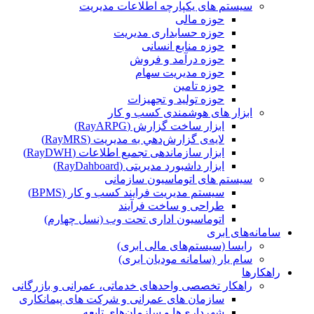
سیستم های یکپارچه اطلاعات مدیریت
حوزه مالی
حوزه حسابداری مدیریت
حوزه منابع انسانی
حوزه درآمد و فروش
حوزه مدیریت سهام
حوزه تامین
حوزه تولید و تجهیزات
ابزار های هوشمندی کسب و کار
ابزار ساخت گزارش (RayARPG)
لایه‌ی گزارش‌دهي به مديريت (RayMRS)
ابزار سازماندهی تجمیع اطلاعات (RayDWH)
ابزار داشبورد مدیریتی (RayDahboard)
سیستم های اتوماسیون سازمانی
سیستم مدیریت فرایند کسب و کار (BPMS)
طراحی و ساخت فرآیند
اتوماسیون اداری تحت وب (نسل چهارم)
سامانه‌های ابری
رایسا (سیستم‌های مالی ابری)
سام یار (سامانه مودیان ابری)
راهکارها
راهکار تخصصی واحدهای خدماتی، عمرانی و بازرگانی
سازمان های عمرانی و شرکت های پیمانکاری
شهرداری‌ها و سازمان‌های تابعه